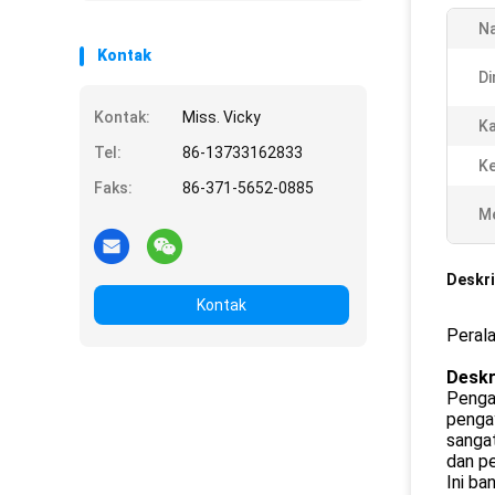
N
Kontak
Di
Kontak:
Miss. Vicky
Ka
Tel:
86-13733162833
Ke
Faks:
86-371-5652-0885
Me
Deskri
Kontak
Peral
Deskr
Pengay
pengay
sangat
dan pe
Ini ba