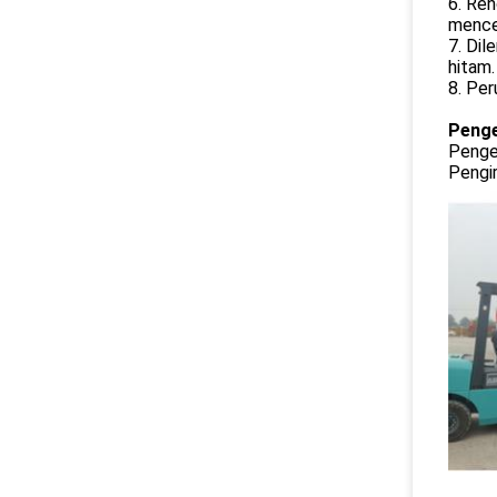
6. Ren
mence
7. Dil
hitam.
8. Per
Penge
Penge
Pengir