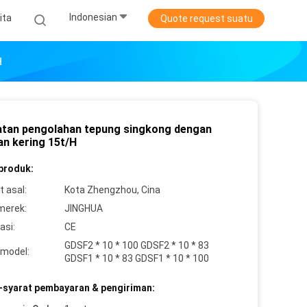
Indonesian
ita
Quote request suatu
H
atan pengolahan tepung singkong dengan
an kering 15t/H
 produk:
 asal:
Kota Zhengzhou, Cina
merek:
JINGHUA
asi:
CE
GDSF2 * 10 * 100 GDSF2 * 10 * 83
model:
GDSF1 * 10 * 83 GDSF1 * 10 * 100
-syarat pembayaran & pengiriman: