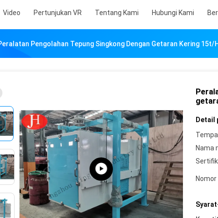
Video
Pertunjukan VR
Tentang Kami
Hubungi Kami
Ber
Peralatan Pengolahan Tepung Singkong Dengan Getaran Kering 15t/
Peral
getar
Detail
Tempat
Nama 
Sertifik
Nomor 
Syarat