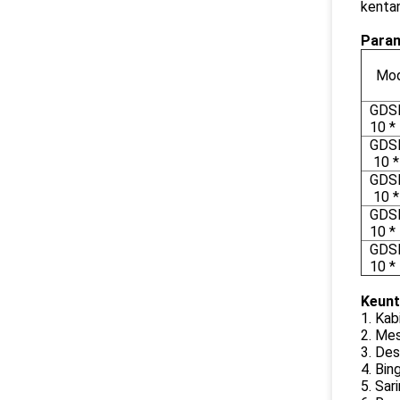
kentan
Param
Mod
GDSF
10 *
GDSF
10 *
GDSF
10 *
GDSF
10 *
GDSF
10 *
Keunt
1. Kab
2. Mes
3. De
4. Bin
5. Sar