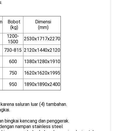
.
n
Bobot
Dimensi
(kg)
(mm)
1200-
2530x1717x2270
1500
730-815
2120x1440x2120
600
1380x1280x1910
750
1620x1620x1995
950
1890x1890x2400
 karena saluran luar (4) tambahan.
gkai.
an bingkai kencang dan penggerak.
i dengan nampan stainless steel.