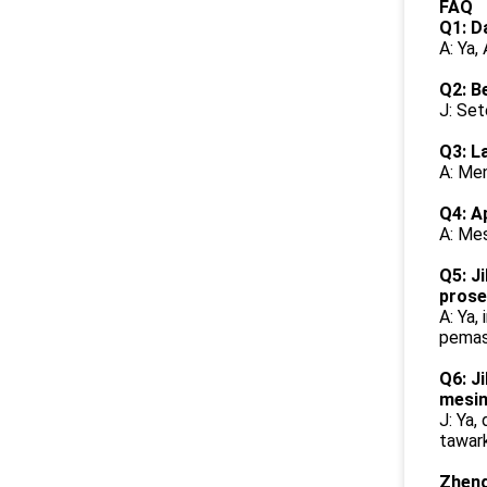
FAQ
Q1: D
A: Ya,
Q2: B
J: Set
Q3: L
A: Men
Q4: A
A: Mes
Q5: J
pros
A: Ya
pemasa
Q6: J
mesi
J: Ya
tawar
Zheng