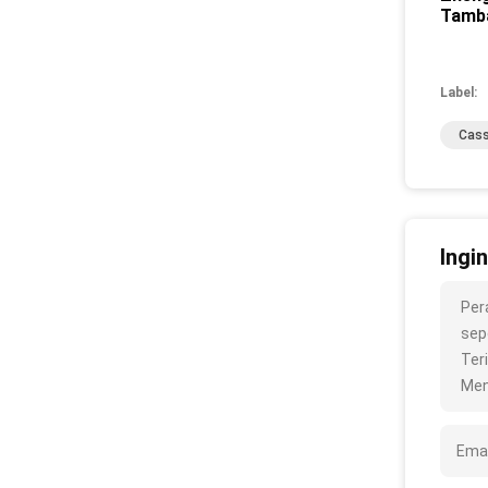
Tamba
Label:
Cass
Ingi
Per
sepe
Ter
Men