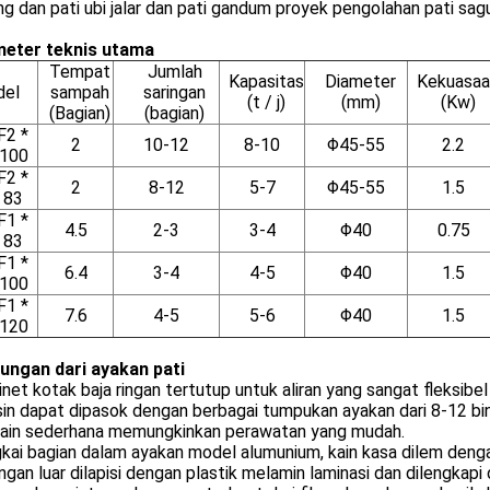
g dan pati ubi jalar dan pati gandum proyek pengolahan pati sagu
eter teknis utama
Tempat
Jumlah
Kapasitas
Diameter
Kekuasaa
el
sampah
saringan
(t / j)
(mm)
(Kw)
(Bagian)
(bagian)
2 *
2
10-12
8-10
Φ45-55
2.2
 100
2 *
2
8-12
5-7
Φ45-55
1.5
 83
1 *
4.5
2-3
3-4
Φ40
0.75
 83
1 *
6.4
3-4
4-5
Φ40
1.5
 100
1 *
7.6
4-5
5-6
Φ40
1.5
 120
ungan dari ayakan pati
inet kotak baja ringan tertutup untuk aliran yang sangat fleksibel
in dapat dipasok dengan berbagai tumpukan ayakan dari 8-12 bin
sain sederhana memungkinkan perawatan yang mudah.
gkai bagian dalam ayakan model alumunium, kain kasa dilem deng
ingan luar dilapisi dengan plastik melamin laminasi dan dilengkap