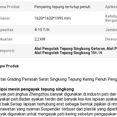
ama Produk:
Penyaring tepung tertutup penuh
Aplikas
Kehidu
mensi:
1620*1620*1995 mm
Bergun
pasitas:
4-15 T/H.
Jamina
kuatan:
2,2 kW
Disesu
Alat Pengolah Tepung Singkong Getaran
,
Alat 
nyoroti:
Alat Pengolah Tepung Singkong 15t / H
psi Produk
atan Grading Pemisah Serat Singkong Tepung Kering Penuh Pen
ipsi mesin pengayak tepung singkong
ak pati jinghua Zhengzhou banyak digunakan di industri pati dan
akan pati.Badan ayakan terdiri dari banyak kisi-kisi lapisan aya
 baik.Setiap lapisan terhubung erat sebagai bentuk pijakan di r
rawatan yang nyaman.Suspender terbuat dari plastik yang diper
nyak digunakan untuk mengayak pati kering sebelum pengepakan pa