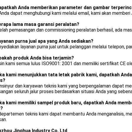
apatkah Anda memberikan parameter dan gambar terperinci
 Anda dapat menghubungi kami melalui email, kami akan memberi 
erapa lama masa garansi peralatan?
elah pemasangan dan commissioning peralatan berhasil, ada masa
ayanan purna jual apa yang Anda sediakan?
yediakan layanan purna jual untuk pelanggan melalui telepon, pan
pakah produk Anda bisa terjamin?
in kami semua lulus ISO9001: 2001 dan memiliki sertifikat CE ol
ika kami menunjukkan tata letak pabrik kami, dapatkah An
es?
, insinyur dan karyawan teknis kami yang berpengalaman dapat 
ngan seluruh jalur proses berdasarkan situasi Anda yang sebena
ika kami memiliki sampel produk baru, dapatkah Anda mem
n?
, departemen teknis kami dapat membantu Anda menganalisis, me
kan.
zhou Jinghua Industry Co, Ltd