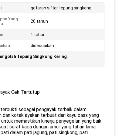
i:
getaran sifter tepung singkong
pan Yang
20 tahun
a:
n:
1 tahun
aikan:
disesuaikan
Pengolah Tepung Singkong Kering
,
gayak Cek Tertutup
 terbukti sebagai pengayak terbaik dalam
kan dan kotak ayakan terbuat dari kayu bass yang
im untuk memastikan kinerja penyegelan yang baik
kuat serat kaca dengan umur yang tahan lama.
ti dalam pati jagung, pati singkong, pati