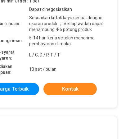
tas min Order:
1 set
Dapat dinegosiasikan
Sesuaikan kotak kayu sesuai dengan
n rincian:
ukuran produk ， Setiap wadah dapat
menampung 4-6 potong produk
5-14 hari kerja setelah menerima
pengiriman:
pembayaran di muka
-syarat
L / C, D / P, T / T
yaran:
diakan
10 set / bulan
puan:
arga Terbaik
Kontak