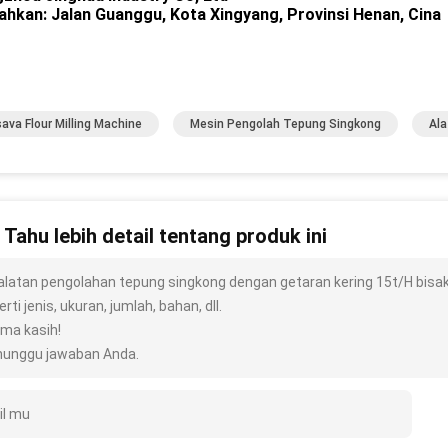
hkan: Jalan Guanggu, Kota Xingyang, Provinsi Henan, Cina
ava Flour Milling Machine
Mesin Pengolah Tepung Singkong
Ala
n Tahu lebih detail tentang produk ini
alatan pengolahan tepung singkong dengan getaran kering 15t/H bisak
rti jenis, ukuran, jumlah, bahan, dll.
ima kasih!
unggu jawaban Anda.