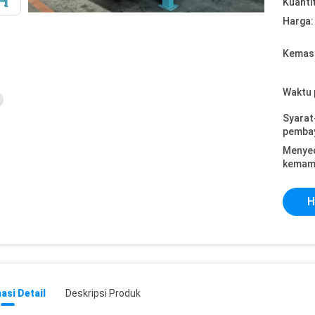
Kuanti
Harga:
Kemasa
Waktu 
Syarat
pemba
Menye
kemam
H
asi Detail
Deskripsi Produk