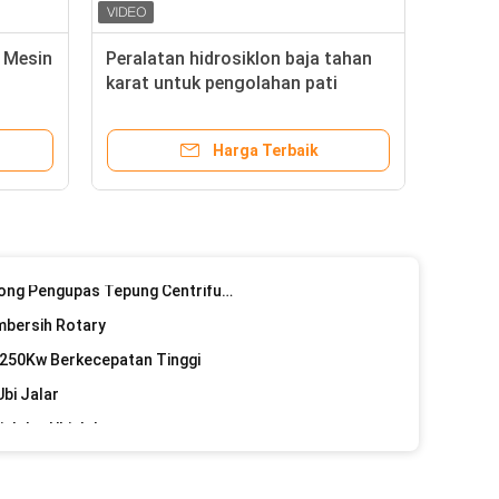
esin Pembuat Pati Kentang
ntrol Listrik PLC
 Mesin
Peralatan hidrosiklon baja tahan
karat untuk pengolahan pati
 / H 30Kw Mesin Tepung Terigu
singkong
Mesin Pengering Tepung Aliran Udara Tepung Terigu 10T / H yang Disesuaikan
Harga Terbaik
ingkong 7.5 * 3 Kw
ngolahan Tepung Singkong
golahan Tepung Singkong
Dehidrasi Stainless Steel Singkong Pengupas Tepung Centrifuge
embersih Rotary
 250Kw Berkecepatan Tinggi
bi Jalar
 Jalar Ubi Jalar
Paddle Rustless Steel
Cassava Starch Disesuaikan 4Kw Cassava Starch Mesin Pengemasan