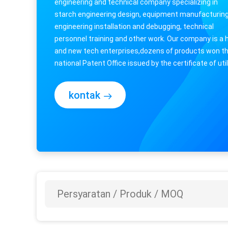
engineering and technical company specializing in
starch engineering design, equipment manufacturing
engineering installation and debugging, technical
personnel training and other work. Our company is a 
and new tech enterprises,dozens of products won t
national Patent Office issued by the certificate of util
model and appearance.Has two modern ...
kontak