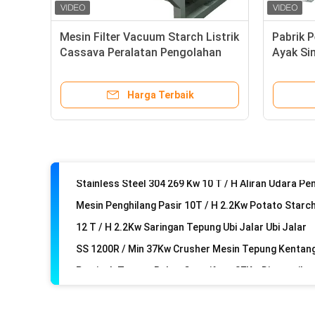
Mesin Pembersih Kandang Pati Stainless Steel 18 R 
6000mm Panjang 20t / H Desand Mesin Pembuat Pat
Mesin Filter Vacuum Starch Listrik
Pabrik 
Cassava Peralatan Pengolahan
Ayak Si
2.2kw 11t / H Peralatan Pengolahan Tepung Saringa
Starch
Saringan Drum Cuci Gluten SS 20 T / H Mesin Tepun
Harga Terbaik
Pemantauan Terus Menerus Mesin Pembuat Pati K
SS Fiber Dehydrator Mesin Pembuat Kentang Pati
Mesin Penghilang Pasir 10T / H 2.2Kw Potato Starc
12 T / H 2.2Kw Saringan Tepung Ubi Jalar Ubi Jalar
SS 1200R / Min 37Kw Crusher Mesin Tepung Kentan
Pemisah Tepung Bubur Centrifuge 37Kw Disesuaika
4Kw Vacuum Filter 10t / H Mesin dehidrasi susu Pati
5 T/H Cassava Peeler Peralatan Pengolahan Cassa