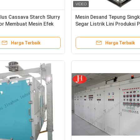
alus Cassava Starch Slurry
Mesin Desand Tepung Sing
or Membuat Mesin Efek
Segar Listrik Lini Produksi 
ik Otomatis penuh
Otomatis
Harga Terbaik
Harga Terbaik