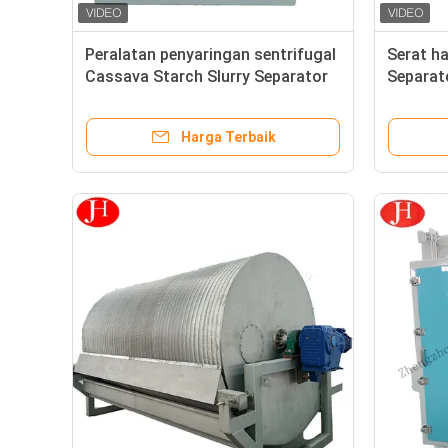
Peralatan penyaringan sentrifugal
Serat h
Cassava Starch Slurry Separator
Separat
Mesin pembuatan
yang ba
Harga Terbaik