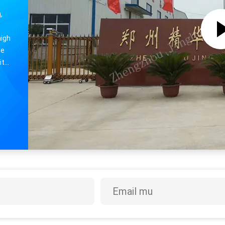
,
high
he
ity