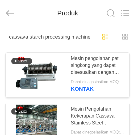
2026
Zhengzhou
Jinghua
Industry
Produk
Co.,Ltd..
All
Rights
Reserved.
RUMAH
cassava starch processing machine
PRODUK
Mesin pengolahan pati
singkong yang dapat
VIDEO
disesuaikan dengan
layanan purna jual
Dapat dinegosiasikan MOQ:1 set
profesional
PERTUNJUKAN
KONTAK
VR
Mesin Pengolahan
TENTANG
Kekerapan Cassava
Stainless Steel
KAMI
Kapasitas / Teknik
Dapat dinegosiasikan MOQ:1 SET