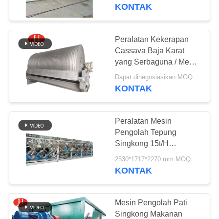
Disesuaikan
KONTAK
TUR
PABRIK
Peralatan Kekerapan
Cassava Baja Karat
KONTROL
yang Serbaguna / Mesin
Pengolahan Kekerapan
KUALITAS
Dapat dinegosiasikan MOQ:1 set
Cassava
KONTAK
HUBUNGI
Peralatan Mesin
KAMI
Pengolah Tepung
Singkong 15t/H
Disesuaikan 11Kw
BERITA
2530*1717*2270 mm MOQ:1 set
KONTAK
PERMINTAAN
PENAWARAN
Mesin Pengolah Pati
Singkong Makanan