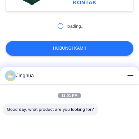
KONTAK
loading...
HUBUNGI KAMI!
Bad Request
Semua
Jinghua
Peralatan Pengolah
Peralatan Pengolah
11:01 PM
Tepung Singkong
Tepung Singkong
Good day, what product are you looking for?
mesin pengolah
Mesin Tepung Terigu
singkong