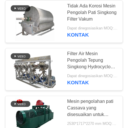
Tidak Ada Korosi Mesin
Pengolah Pati Singkong
Filter Vakum
Dapat dinegosiasikan MOQ:1 Set
KONTAK
Filter Air Mesin
Pengolah Tepung
Singkong Hydrocyclone
12t/H
Dapat dinegosiasikan MOQ:1 set
KONTAK
Mesin pengolahan pati
Cassava yang
disesuaikan untuk
peningkatan produksi
2530*1717*2270 mm MOQ:1 set