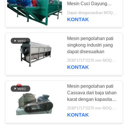
Mesin Cuci Dayung
SITEMAP
Multifungsi
Dapat dinegosiasikan MOQ:1 set
KONTAK
KEBIJAKAN
PRIVASI
Mesin pengolahan pati
singkong industri yang
dapat disesuaikan
2530*1717*2270 mm MOQ:1 set
KONTAK
Mesin pengolahan pati
Cassava dari baja tahan
karat dengan kapasitas
yang dapat disesuaikan
2530*1717*2270 mm MOQ:1 set
dan layanan purna jual
KONTAK