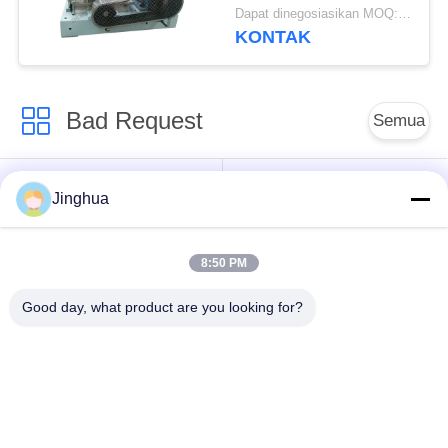
penggilingan
Dapat dinegosiasikan MOQ:1 Set
pengolahan kemasan
KONTAK
stainless steel
Bad Request
Semua
Peralatan Pengolah
Peralatan Pengolah
Jinghua
Tepung Singkong
Tepung Singkong
8:50 PM
mesin pengolah
Mesin Tepung Terigu
singkong
Good day, what product are you looking for?
Mesin Pembuat Pati
Mesin Pati Ubi Jalar
Jagung
Lini Produksi Tepung
Mesin Pembuat Pati