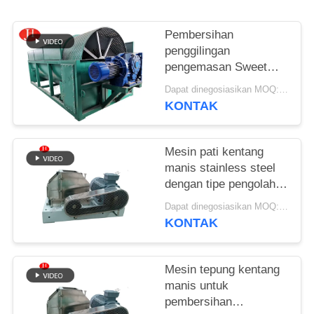
SITEMAP
Pembersihan
penggilingan
KEBIJAKAN
pengemasan Sweet
Potato Starch Machine
PRIVASI
Dapat dinegosiasikan MOQ:1 set
Sistem konsentrasi
KONTAK
stainless steel yang
cocok untuk
pembuatan pati
Mesin pati kentang
manis stainless steel
dengan tipe pengolahan
terus menerus dan
Dapat dinegosiasikan MOQ:1 Set
peralatan rasper
KONTAK
stainless steel
Mesin tepung kentang
manis untuk
pembersihan