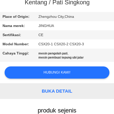
Kentang / Pati Singkong
TUR
PABRIK
Place of Origin:
Zhengzhou City,China
Nama merek:
JINGHUA
KONTROL
Sertifikasi:
CE
KUALITAS
Model Number:
CSX20-1 CSX20-2 CSX20-3
Cahaya Tinggi:
,
mesin pengolah pati
HUBUNGI
mesin pembuat tepung ubi jalar
KAMI
HUBUNGI KAMI!
BERITA
BUKA DETAIL
PERMINTAAN
PENAWARAN
produk sejenis