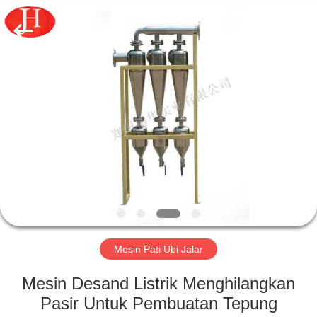
2026
Zhengzhou
Jinghua
Industry
Co.,Ltd..
All
Rights
Reserved.
RUMAH
PRODUK
VIDEO
PERTUNJUKAN
VR
Mesin Pati Ubi Jalar
TENTANG
Mesin Desand Listrik Menghilangkan
KAMI
Pasir Untuk Pembuatan Tepung