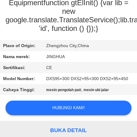
Equipmentfunction gtElInit() {var lib =
TUR
new
google.translate.TranslateService();lib.tr
PABRIK
'id', function () {});}
KONTROL
Place of Origin:
Zhengzhou City,China
KUALITAS
Nama merek:
JINGHUA
Sertifikasi:
CE
HUBUNGI
KAMI
Model Number:
DXS95×300 DXS2×95×300 DXS2×95×450
Cahaya Tinggi:
,
mesin pengolah pati
mesin ubi jalar
BERITA
HUBUNGI KAMI!
PERMINTAAN
PENAWARAN
BUKA DETAIL