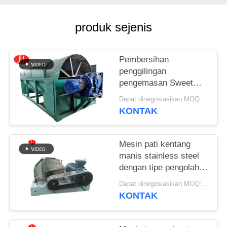
SITEMAP
produk sejenis
KEBIJAKAN
Pembersihan
PRIVASI
penggilingan
pengemasan Sweet
Potato Starch Machine
Dapat dinegosiasikan MOQ:1 set
Sistem konsentrasi
KONTAK
stainless steel yang
cocok untuk
pembuatan pati
Mesin pati kentang
manis stainless steel
dengan tipe pengolahan
terus menerus dan
Dapat dinegosiasikan MOQ:1 Set
peralatan rasper
KONTAK
stainless steel