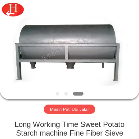
2026
Zhengzhou
Jinghua
Industry
Co.,Ltd..
All
Rights
Reserved.
RUMAH
PRODUK
VIDEO
PERTUNJUKAN
VR
Mesin Pati Ubi Jalar
TENTANG
Long Working Time Sweet Potato
KAMI
Starch machine Fine Fiber Sieve