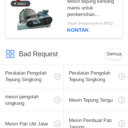
Mesin tepung kentang
manis untuk
pembersihan
penggilingan
Dapat dinegosiasikan MOQ:1 Set
pengolahan kemasan
KONTAK
stainless steel
Bad Request
Semua
Peralatan Pengolah
Peralatan Pengolah
Tepung Singkong
Tepung Singkong
mesin pengolah
Mesin Tepung Terigu
singkong
Mesin Pembuat Pati
Mesin Pati Ubi Jalar
Jagung