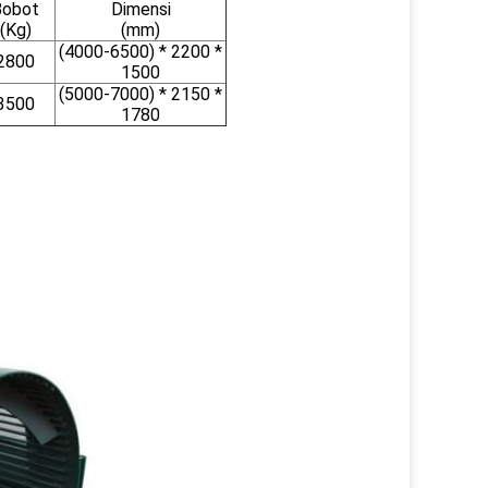
Bobot
Dimensi
(Kg)
(mm)
(4000-6500) * 2200 *
2800
1500
(5000-7000) * 2150 *
3500
1780