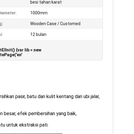
besi tahan karat
iameter:
1000mm
g:
Wooden Case / Customed
i:
12 bulan
Init() {var lib = new
atePage('en'
n pasir, batu dan kulit kentang dari ubi jalar,
n besar, efek pembersihan yang baik,
tu untuk ekstraksi pati.