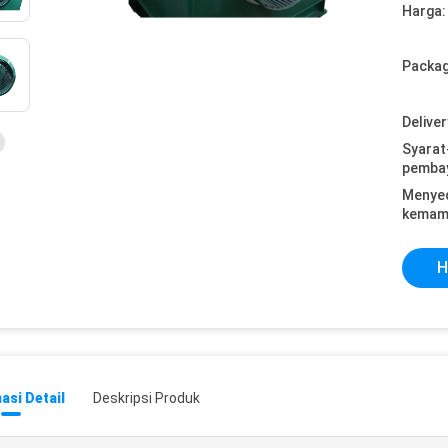
Harga:
Packag
Deliver
Syarat
pemba
Menye
kemam
H
asi Detail
Deskripsi Produk