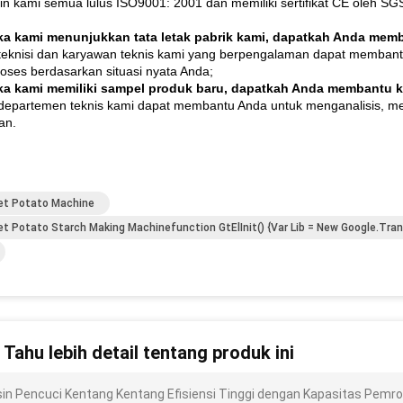
in kami semua lulus ISO9001: 2001 dan memiliki sertifikat CE oleh SG
ika kami menunjukkan tata letak pabrik kami, dapatkah Anda me
 teknisi dan karyawan teknis kami yang berpengalaman dapat memban
proses berdasarkan situasi nyata Anda;
ika kami memiliki sampel produk baru, dapatkah Anda membantu 
 departemen teknis kami dapat membantu Anda untuk menganalisis, m
an.
t Potato Machine
t Potato Starch Making Machinefunction GtElInit() {var Lib = New Google.tran
n Tahu lebih detail tentang produk ini
in Pencuci Kentang Kentang Efisiensi Tinggi dengan Kapasitas Pemr