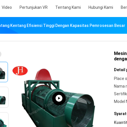
Video
Pertunjukan VR
Tentang Kami
Hubungi Kami
Ber
ntang Kentang Efisiensi Tinggi Dengan Kapasitas Pemrosesan Besar
Mesin
denga
Detail
Place o
Nama 
Sertifik
Model 
Syarat
Kuanti