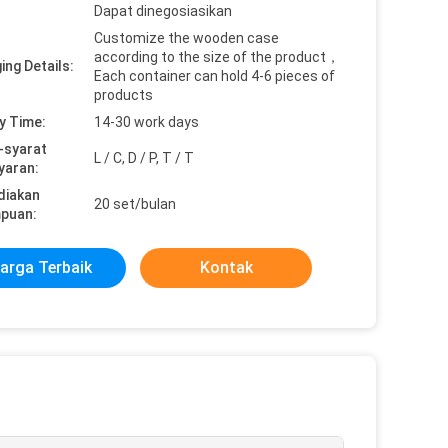
Dapat dinegosiasikan
Customize the wooden case
according to the size of the product，
ing Details:
Each container can hold 4-6 pieces of
products
y Time:
14-30 work days
-syarat
L / C, D / P, T / T
yaran:
diakan
20 set/bulan
puan:
arga Terbaik
Kontak