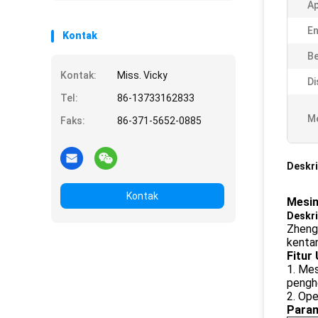
Ap
En
Kontak
Be
Kontak:
Miss. Vicky
Di
Tel:
86-13733162833
Me
Faks:
86-371-5652-0885
Deskri
Kontak
Mesin
Deskri
Zhengz
kentan
Fitur
1. Mes
penghe
2. Ope
Param