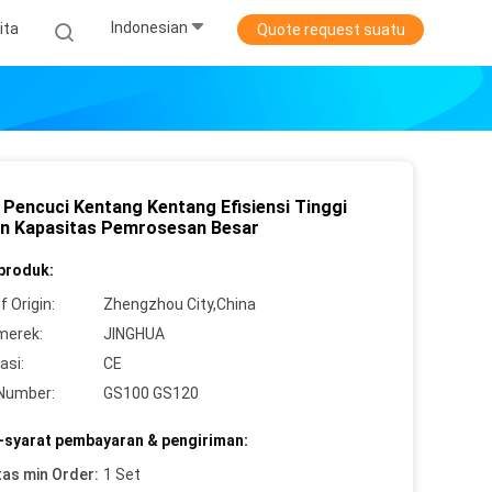
Indonesian
ita
Quote request suatu
 Pencuci Kentang Kentang Efisiensi Tinggi
n Kapasitas Pemrosesan Besar
 produk:
f Origin:
Zhengzhou City,China
merek:
JINGHUA
asi:
CE
Number:
GS100 GS120
-syarat pembayaran & pengiriman:
tas min Order:
1 Set