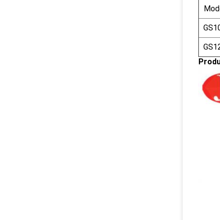
Mod
GS1
GS1
Produ