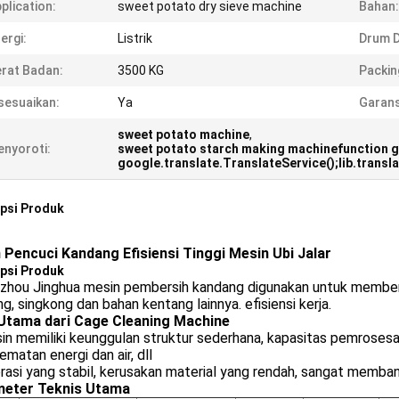
plication:
sweet potato dry sieve machine
Bahan:
ergi:
Listrik
Drum D
rat Badan:
3500 KG
Packin
sesuaikan:
Ya
Garans
sweet potato machine
,
nyoroti:
sweet potato starch making machinefunction gtEl
google.translate.TranslateService();lib.transl
psi Produk
 Pencuci Kandang Efisiensi Tinggi Mesin Ubi Jalar
psi Produk
hou Jinghua mesin pembersih kandang digunakan untuk membersihka
g, singkong dan bahan kentang lainnya. efisiensi kerja.
 Utama dari Cage Cleaning Machine
in memiliki keunggulan struktur sederhana, kapasitas pemrosesa
matan energi dan air, dll
rasi yang stabil, kerusakan material yang rendah, sangat memban
eter Teknis Utama