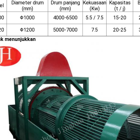
Diameter drum
Drum panjang
Kekuasaan
Kapasitas
el
(mm)
(mm)
(Kw)
(t / j)
00
Φ1000
4000-6500
5.5 / 7.5
15-20
20
Φ1200
5000-7000
7.5
20-25
k menunjukkan