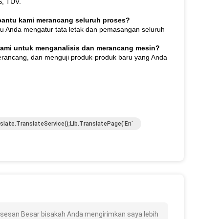
S, TUV.
mbantu kami merancang seluruh proses?
tu Anda mengatur tata letak dan pemasangan seluruh
kami untuk menganalisis dan merancang mesin?
erancang, dan menguji produk-produk baru yang Anda
slate.TranslateService();lib.translatePage('en'
osesan Besar bisakah Anda mengirimkan saya lebih