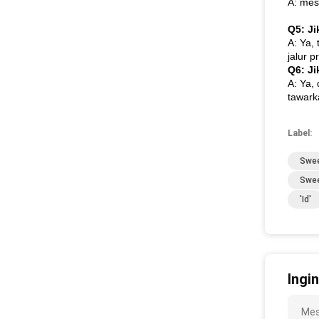
A: mes
Q5: J
A: Ya,
jalur 
Q6: J
A: Ya,
tawark
Label:
Swee
Swee
'id'
Ingi
Mes