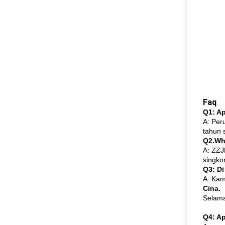
Faq
Q1: A
A: Per
tahun 
Q2.Wh
A: ZZJ
singko
Q3: D
A: Kam
Cina.
Selama
Q4: A