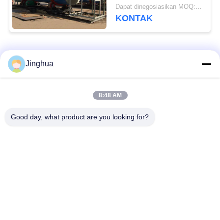
Dapat dinegosiasikan MOQ:1 set
KONTAK
Bad Request
Semua
Jinghua
Peralatan Pengolah
Peralatan Pengolah
8:48 AM
Tepung Singkong
Tepung Singkong
Good day, what product are you looking for?
mesin pengolah
Mesin Tepung Terigu
singkong
Mesin Pembuat Pati
Mesin Pati Ubi Jalar
Jagung
Lini Produksi Tepung
Mesin Pembuat Pati