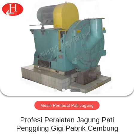
2026
Zhengzhou
Jinghua
Industry
Co.,Ltd..
All
Rights
Reserved.
RUMAH
PRODUK
VIDEO
PERTUNJUKAN
VR
Mesin Pembuat Pati Jagung
TENTANG
Profesi Peralatan Jagung Pati
KAMI
Penggiling Gigi Pabrik Cembung