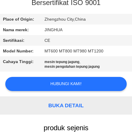
Bersertifikat ISO 9001
TUR
PABRIK
Place of Origin:
Zhengzhou City,China
Nama merek:
JINGHUA
KONTROL
Sertifikasi:
CE
KUALITAS
Model Number:
MT600 MT800 MT980 MT1200
Cahaya Tinggi:
,
mesin tepung jagung
HUBUNGI
mesin pengolahan tepung jagung
KAMI
HUBUNGI KAMI!
BERITA
BUKA DETAIL
PERMINTAAN
PENAWARAN
produk sejenis