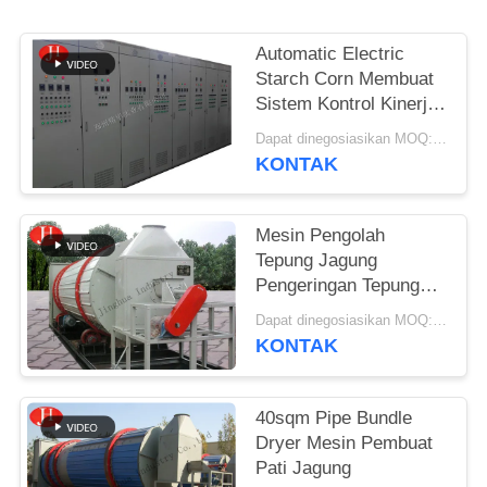
SITEMAP
Automatic Electric
Starch Corn Membuat
KEBIJAKAN
Sistem Kontrol Kinerja
Kerja Yang Stabil
PRIVASI
Dapat dinegosiasikan MOQ:1 Set
KONTAK
Mesin Pengolah
Tepung Jagung
Pengeringan Tepung
10t / H
Dapat dinegosiasikan MOQ:1 set
KONTAK
40sqm Pipe Bundle
Dryer Mesin Pembuat
Pati Jagung