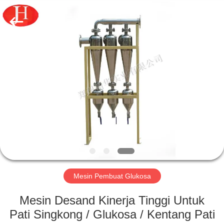
2026
Zhengzhou
Jinghua
Industry
Co.,Ltd..
All
Rights
Reserved.
RUMAH
PRODUK
VIDEO
PERTUNJUKAN
VR
Mesin Pembuat Glukosa
TENTANG
Mesin Desand Kinerja Tinggi Untuk
KAMI
Pati Singkong / Glukosa / Kentang Pati