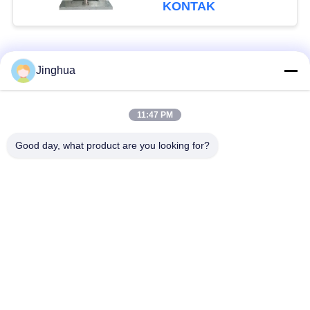
KONTAK
Bad Request
Semua
Jinghua
Peralatan Pengolah
Peralatan Pengolah
11:47 PM
Tepung Singkong
Tepung Singkong
Good day, what product are you looking for?
mesin pengolah
Mesin Tepung Terigu
singkong
Mesin Pembuat Pati
Mesin Pati Ubi Jalar
Jagung
Lini Produksi Tepung
Mesin Pembuat Pati
Jagung
Kentang