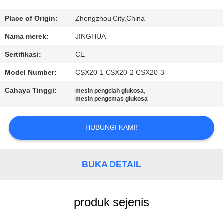
TUR
Place of Origin:
Zhengzhou City,China
PABRIK
Nama merek:
JINGHUA
Sertifikasi:
CE
KONTROL
Model Number:
CSX20-1 CSX20-2 CSX20-3
KUALITAS
Cahaya Tinggi:
,
mesin pengolah glukosa
mesin pengemas glukosa
HUBUNGI
KAMI
HUBUNGI KAMI!
BERITA
BUKA DETAIL
PERMINTAAN
produk sejenis
PENAWARAN