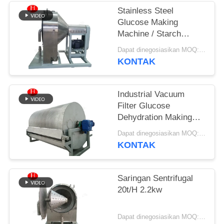
Stainless Steel
SITEMAP
Glucose Making
Machine / Starch
Slurry Separator
KEBIJAKAN
Dapat dinegosiasikan MOQ:1 Set
Centrifuge
KONTAK
PRIVASI
Sievefunction gtElInit()
{var lib = new
google.translate.TranslateSer
Industrial Vacuum
'id', function () {});}
Filter Glucose
Dehydration Making
Machine Friendly
Dapat dinegosiasikan MOQ:1 Set
Operationfunction
KONTAK
gtElInit() {var lib = new
google.translate.TranslateSer
'id', function () {});}
Saringan Sentrifugal
20t/H 2.2kw
Dapat dinegosiasikan MOQ:1 set