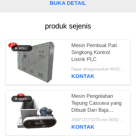
BUKA DETAIL
SITEMAP
produk sejenis
KEBIJAKAN
PRIVASI
Mesin Pembuat Pati
Singkong Kontrol
Listrik PLC
Dapat dinegosiasikan MOQ:1 set
KONTAK
Mesin Pengolahan
Tepung Cassava yang
Dibuat Dari Baja
Berkualitas Tinggi
2530*1717*2270 mm MOQ:1 set
KONTAK