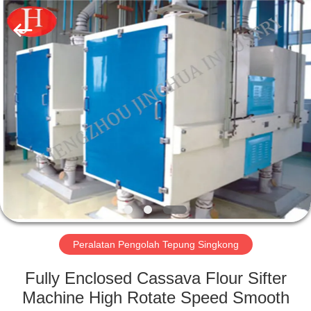
2026
Zhengzhou
Jinghua
Industry
Co.,Ltd..
All
Rights
Reserved.
RUMAH
PRODUK
VIDEO
PERTUNJUKAN
VR
Peralatan Pengolah Tepung Singkong
TENTANG
Fully Enclosed Cassava Flour Sifter
KAMI
Machine High Rotate Speed Smooth