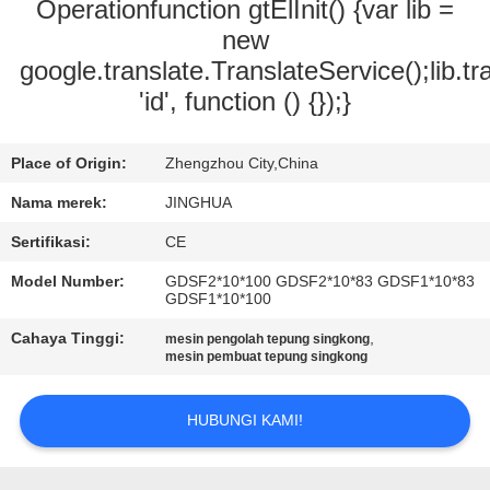
Operationfunction gtElInit() {var lib =
TUR
new
google.translate.TranslateService();lib.tr
PABRIK
'id', function () {});}
KONTROL
Place of Origin:
Zhengzhou City,China
KUALITAS
Nama merek:
JINGHUA
Sertifikasi:
CE
HUBUNGI
KAMI
Model Number:
GDSF2*10*100 GDSF2*10*83 GDSF1*10*83
GDSF1*10*100
Cahaya Tinggi:
,
mesin pengolah tepung singkong
BERITA
mesin pembuat tepung singkong
PERMINTAAN
HUBUNGI KAMI!
PENAWARAN