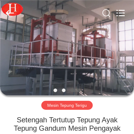
2026
Zhengzhou
Jinghua
Industry
Co.,Ltd..
All
Rights
Reserved.
RUMAH
PRODUK
VIDEO
PERTUNJUKAN
VR
Mesin Tepung Terigu
TENTANG
Setengah Tertutup Tepung Ayak
KAMI
Tepung Gandum Mesin Pengayak