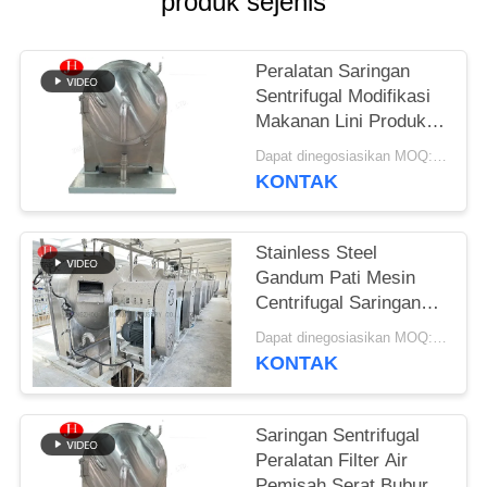
produk sejenis
SITEMAP
Peralatan Saringan
Sentrifugal Modifikasi
KEBIJAKAN
Makanan Lini Produksi
PRIVASI
Tepung Terigu
Dapat dinegosiasikan MOQ:1 SET
KONTAK
Stainless Steel
Gandum Pati Mesin
Centrifugal Saringan
Mesin Pemisah Bubur
Dapat dinegosiasikan MOQ:1 Set
KONTAK
Saringan Sentrifugal
Peralatan Filter Air
Pemisah Serat Bubur