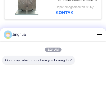
Tepung Tepung
Dapat dinegosiasikan MOQ:1 Set
Sentrifugal
KONTAK
Bad Request
Semua
Jinghua
Peralatan Pengolah
Peralatan Pengolah
1:24 AM
Tepung Singkong
Tepung Singkong
Good day, what product are you looking for?
mesin pengolah
Mesin Tepung Terigu
singkong
Mesin Pembuat Pati
Mesin Pati Ubi Jalar
Jagung