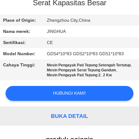
Serat Kapasitas Besar
TUR
PABRIK
Place of Origin:
Zhengzhou City,China
Nama merek:
JINGHUA
KONTROL
Sertifikasi:
CE
KUALITAS
Model Number:
GDS4*10*83 GDS2*10*83 GDS1*10*83
Cahaya Tinggi:
,
Mesin Pengayak Pati Tepung Setengah Tertutup
HUBUNGI
,
Mesin Pengayak Serat Tepung Gandum
,
Mesin Pengayak Pati Tepung 2
2 Kw
KAMI
HUBUNGI KAMI!
BERITA
BUKA DETAIL
PERMINTAAN
PENAWARAN