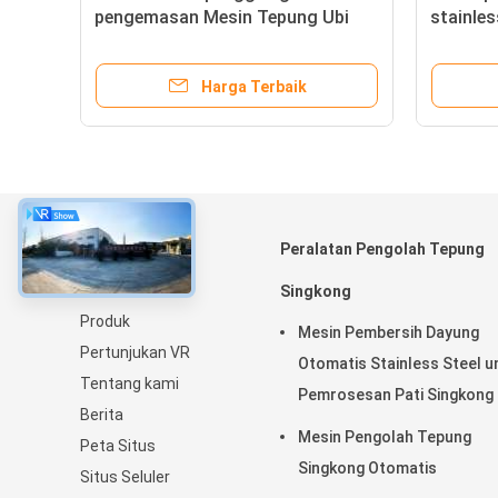
pengemasan Mesin Tepung Ubi
stainles
Jalar Sistem konsentrasi
pengola
stainless steel yang cocok untuk
peralata
Harga Terbaik
pembuatan pati
Tentang
Peralatan Pengolah Tepung
Rumah
Singkong
Produk
Mesin Pembersih Dayung
Pertunjukan VR
Otomatis Stainless Steel u
Tentang kami
Pemrosesan Pati Singkong
Berita
Mesin Pengolah Tepung
Peta Situs
Singkong Otomatis
Situs Seluler