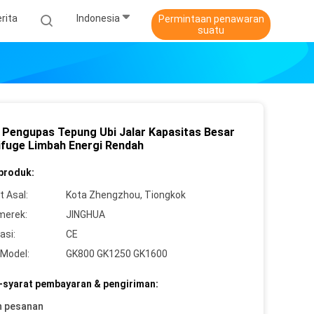
rita
Indonesia
Permintaan penawaran
suatu
 Pengupas Tepung Ubi Jalar Kapasitas Besar
ifuge Limbah Energi Rendah
 produk:
 Asal:
Kota Zhengzhou, Tiongkok
merek:
JINGHUA
asi:
CE
Model:
GK800 GK1250 GK1600
-syarat pembayaran & pengiriman:
h pesanan