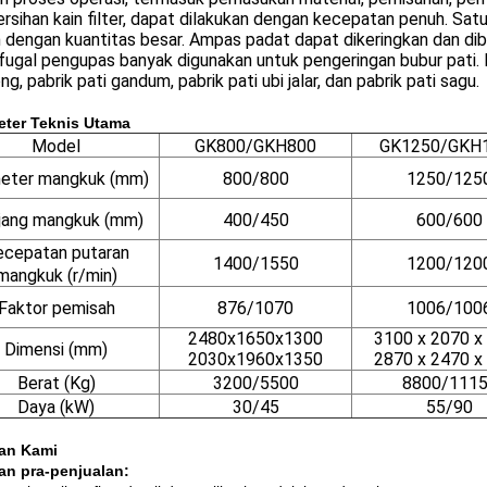
sihan kain filter, dapat dilakukan dengan kecepatan penuh. Sat
dengan kuantitas besar. Ampas padat dapat dikeringkan dan dib
fugal pengupas banyak digunakan untuk pengeringan bubur pati. Di
ng, pabrik pati gandum, pabrik pati ubi jalar, dan pabrik pati sagu.
eter Teknis Utama
Model
GK800/GKH800
GK1250/GKH
eter mangkuk (mm)
800/800
1250/125
jang mangkuk (mm)
400/450
600/600
ecepatan putaran
1400/1550
1200/120
mangkuk (r/min)
Faktor pemisah
876/1070
1006/100
2480x1650x1300
3100 x 2070 x
Dimensi (mm)
2030x1960x1350
2870 x 2470 x
Berat (Kg)
3200/5500
8800/111
Daya (kW)
30/45
55/90
an Kami
an pra-penjualan: