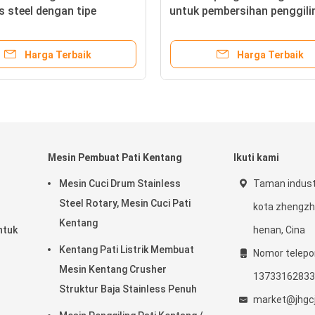
s steel dengan tipe
untuk pembersihan penggil
han terus menerus dan
pengolahan kemasan stainl
n rasper stainless steel
steel
Harga Terbaik
Harga Terbaik
Mesin Pembuat Pati Kentang
Ikuti kami
Mesin Cuci Drum Stainless
Taman indust
Steel Rotary, Mesin Cuci Pati
kota zhengzho
Kentang
ntuk
henan, Cina
Kentang Pati Listrik Membuat
Nomor telepo
Mesin Kentang Crusher
13733162833
Struktur Baja Stainless Penuh
market@jhgc