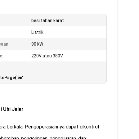
besi tahan karat
Listrik
saan:
90 kW
e:
220V atau 380V
atePage('en'
 Ubi Jalar
ra berkala. Pengoperasiannya dapat dikontrol
bersihan, pengeringan, pengeluaran, dan