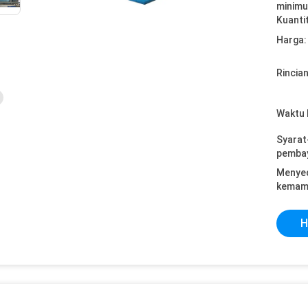
minimu
Kuanti
Harga:
Rincia
Waktu 
Syarat
pemba
Menye
kemam
H