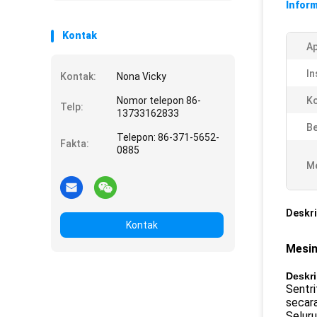
Inform
Kontak
Ap
In
Kontak:
Nona Vicky
Nomor telepon 86-
Ko
Telp:
13733162833
Be
Telepon: 86-371-5652-
Fakta:
0885
Me
Deskri
Kontak
Mesin
Deskri
Sentri
secar
Seluru