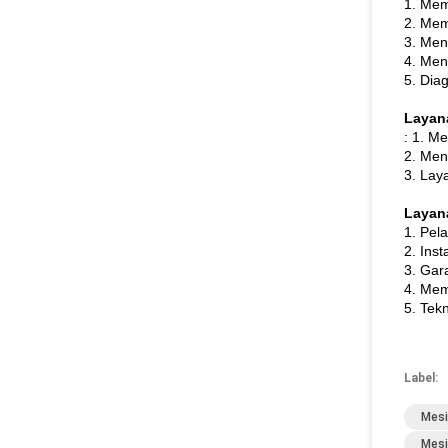
1. Mem
2. Mem
3. Men
4. Men
5. Diag
Layan
: 1. M
2. Men
3. Lay
Layana
1. Pel
2. Ins
3. Gar
4. Mem
5. Tekn
Label:
Mesi
Mesi