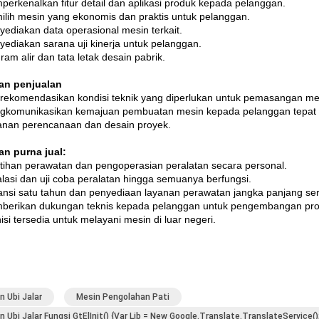
perkenalkan fitur detail dan aplikasi produk kepada pelanggan.
ilih mesin yang ekonomis dan praktis untuk pelanggan.
yediakan data operasional mesin terkait.
yediakan sarana uji kinerja untuk pelanggan.
ram alir dan tata letak desain pabrik.
an penjualan
erekomendasikan kondisi teknik yang diperlukan untuk pemasangan me
gkomunikasikan kemajuan pembuatan mesin kepada pelanggan tepat 
anan perencanaan dan desain proyek.
n purna jual:
atihan perawatan dan pengoperasian peralatan secara personal.
talasi dan uji coba peralatan hingga semuanya berfungsi.
ansi satu tahun dan penyediaan layanan perawatan jangka panjang se
berikan dukungan teknis kepada pelanggan untuk pengembangan pro
isi tersedia untuk melayani mesin di luar negeri.
n Ubi Jalar
Mesin Pengolahan Pati
n Ubi Jalar Fungsi GtElInit() {var Lib = New Google.translate.TranslateService(