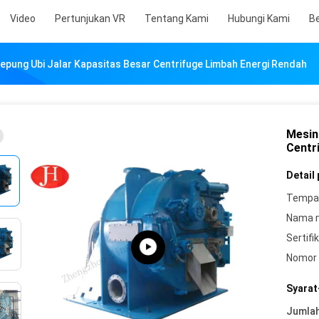
Video
Pertunjukan VR
Tentang Kami
Hubungi Kami
Be
pung Ubi Jalar Kapasitas Besar Centrifuge Limbah Energi Rendah
Mesin
Centr
Detail
Tempat
Nama 
Sertifik
Nomor 
Syarat
Jumla