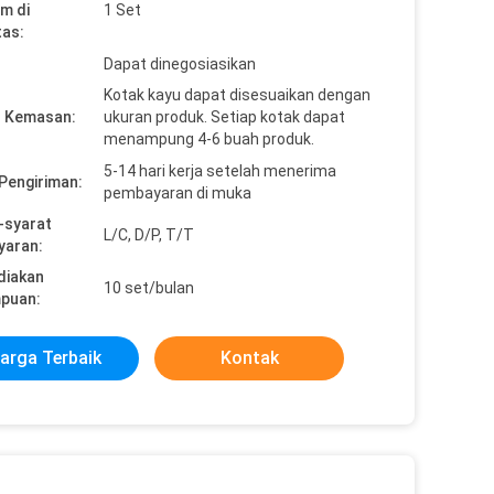
1 Set
m di
tas:
Dapat dinegosiasikan
Kotak kayu dapat disesuaikan dengan
n Kemasan:
ukuran produk. Setiap kotak dapat
menampung 4-6 buah produk.
5-14 hari kerja setelah menerima
Pengiriman:
pembayaran di muka
-syarat
L/C, D/P, T/T
yaran:
diakan
10 set/bulan
puan:
arga Terbaik
Kontak