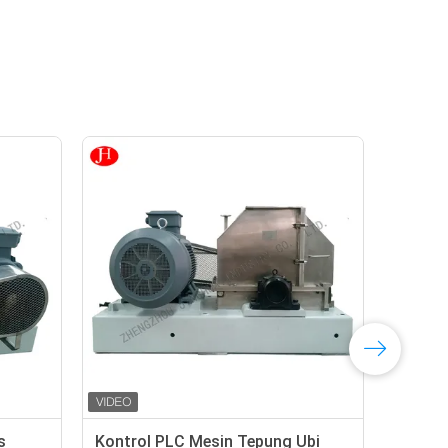
s
Kontrol PLC Mesin Tepung Ubi
Mes