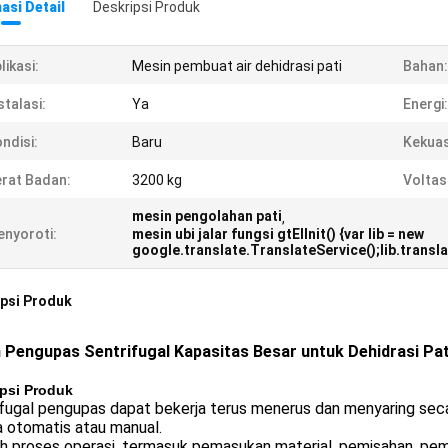
asi Detail
Deskripsi Produk
likasi:
Mesin pembuat air dehidrasi pati
Bahan:
stalasi:
Ya
Energi:
ndisi:
Baru
Kekua
rat Badan:
3200 kg
Voltas
mesin pengolahan pati
,
nyoroti:
mesin ubi jalar fungsi gtElInit() {var lib = new
google.translate.TranslateService();lib.transl
psi Produk
 Pengupas Sentrifugal Kapasitas Besar untuk Dehidrasi Pati
psi Produk
fugal pengupas dapat bekerja terus menerus dan menyaring seca
a otomatis atau manual.
h proses operasi, termasuk pemasukan material, pemisahan, pem