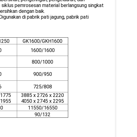
u siklus pemrosesan material berlangsung singkat
ersihkan dengan baik.
gunakan di pabrik pati jagung, pabrik pati
1250
GK1600/GKH1600
0
1600/1600
800/1000
0
900/950
6
725/808
 1775
3885 x 2726 x 2220
 1955
4050 x 2745 x 2295
50
11550/16550
90/132