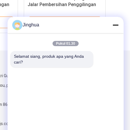
ingan
Jalar Pembersihan Penggilingan
Tip
ess
Pengemasan Makanan Tepung
Pen
Penggilingan Mesin Mesin
Harga Terbaik
Peralatan untuk pengolahan
Jinghua
makanan
Pukul 01.30
Selamat siang, produk apa yang Anda 
cari?
Kirimkan Kami
ri Guangwu,
u, provinsi
n 86-
Kirim
js.com