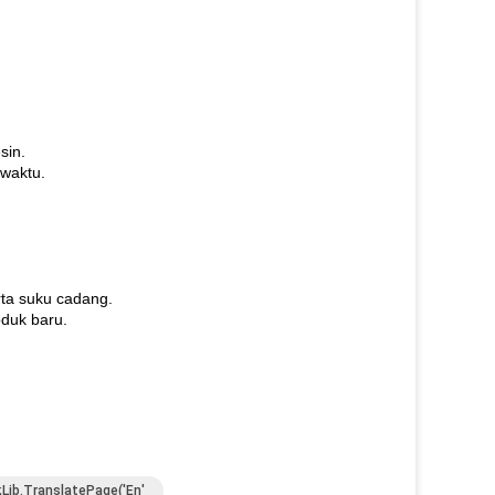
sin.
waktu.
rta suku cadang.
duk baru.
);lib.translatePage('en'