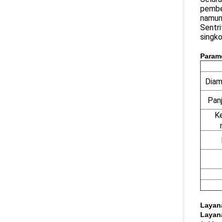
pember
namun 
Sentri
singko
Param
Diam
Pan
K
Layan
Layan