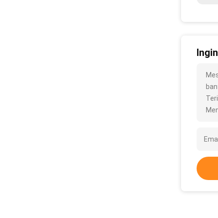
Ingi
Mes
bany
Ter
Men