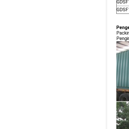
GDSF
GDSF
Penge
Packi
Pengir