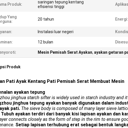
saringan tepung kentang
ama Produk:
Aplikas
efisiensi tinggi
dup Yang
20 tahun
Energi:
rguna:
yanan:
Instalasi luar negeri
Kondis
minan:
12 bulan
Disesu
nyoroti:
Mesin Pemisah Serat Ayakan
,
ayakan getaran pa
psi Produk
an Pati Ayak Kentang Pati Pemisah Serat Membuat Mesin
nalan ayakan tepung
hou jinghua starch sifter is widely used in starch industry and it i
zhou jinghua tepung ayakan banyak digunakan dalam industr
yak pati.
The sieve body is composed of many layer sieve lattic
Tubuh ayakan terdiri dari banyak kisi lapisan ayakan dan ka
ayer connects closely as the form of step in the rim to ensure 
enance.
Setiap lapisan terhubung erat sebagai bentuk langk