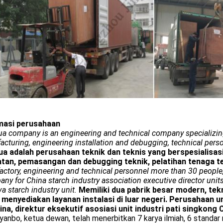
masi perusahaan
a company is an engineering and technical company specializin
cturing, engineering installation and debugging, technical perso
ua adalah perusahaan teknik dan teknis yang berspesialisas
atan, pemasangan dan debugging teknik, pelatihan tenaga te
factory, engineering and technical personnel more than 30 people,
ny for China starch industry association executive director units
a starch industry unit.
Memiliki dua pabrik besar modern, tekn
 menyediakan layanan instalasi di luar negeri. Perusahaan un
ina, direktur eksekutif asosiasi unit industri pati singkong 
anbo, ketua dewan, telah menerbitkan 7 karya ilmiah, 6 standar 