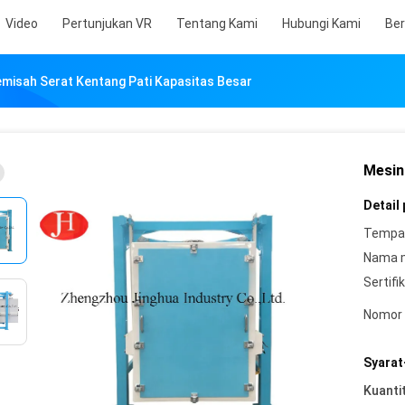
Video
Pertunjukan VR
Tentang Kami
Hubungi Kami
Ber
misah Serat Kentang Pati Kapasitas Besar
Mesin
Detail
Tempat
Nama 
Sertifik
Nomor 
Syarat
Kuanti