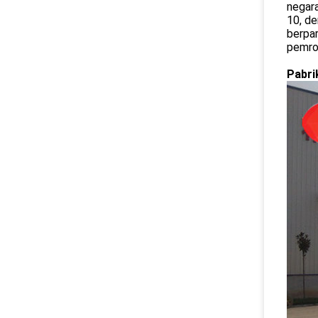
negara
10, de
berpar
pemros
Pabri