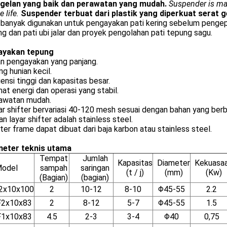
gelan yang baik dan perawatan yang mudah.
Suspender is mad
 life.
Suspender terbuat dari plastik yang diperkuat serat 
i banyak digunakan untuk pengayakan pati kering sebelum pengepa
g dan pati ubi jalar dan proyek pengolahan pati tepung sagu.
 ayakan tepung
an pengayakan yang panjang.
ng hunian kecil.
siensi tinggi dan kapasitas besar.
at energi dan operasi yang stabil.
rawatan mudah.
ar shifter bervariasi 40-120 mesh sesuai dengan bahan yang ber
an layar shifter adalah stainless steel.
fter frame dapat dibuat dari baja karbon atau stainless steel.
eter teknis utama
Tempat
Jumlah
Kapasitas
Diameter
Kekuasa
odel
sampah
saringan
(t / j)
(mm)
(Kw)
(Bagian)
(bagian)
2x10x100
2
10-12
8-10
Φ45-55
2.2
2x10x83
2
8-12
5-7
Φ45-55
1.5
1x10x83
4.5
2-3
3-4
Φ40
0,75