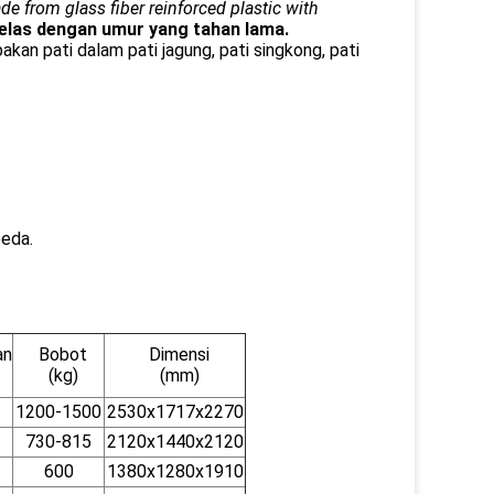
e from glass fiber reinforced plastic with
gelas dengan umur yang tahan lama.
kan pati dalam pati jagung, pati singkong, pati
beda.
an
Bobot
Dimensi
(kg)
(mm)
1200-1500
2530x1717x2270
730-815
2120x1440x2120
600
1380x1280x1910