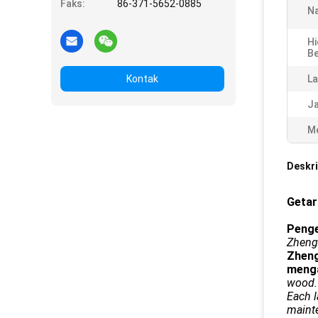
Faks:
86-371-5652-0885
N
Hi
Be
Kontak
La
Ja
Me
Deskri
Getar
Penge
Zhengz
Zheng
menga
wood.
Each l
maint