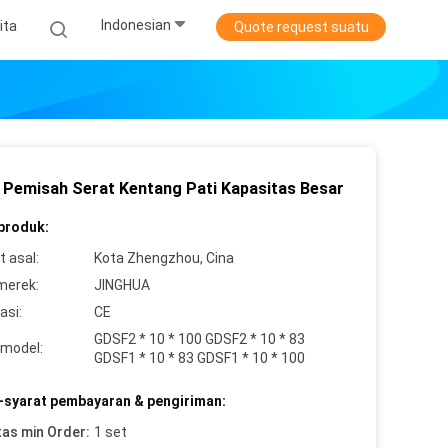
Indonesian
ita
Quote request suatu
 Pemisah Serat Kentang Pati Kapasitas Besar
 produk:
 asal:
Kota Zhengzhou, Cina
merek:
JINGHUA
asi:
CE
GDSF2 * 10 * 100 GDSF2 * 10 * 83
model:
GDSF1 * 10 * 83 GDSF1 * 10 * 100
-syarat pembayaran & pengiriman:
tas min Order:
1 set