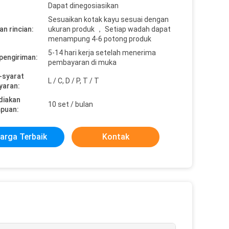
Dapat dinegosiasikan
Sesuaikan kotak kayu sesuai dengan
n rincian:
ukuran produk ， Setiap wadah dapat
menampung 4-6 potong produk
5-14 hari kerja setelah menerima
pengiriman:
pembayaran di muka
-syarat
L / C, D / P, T / T
yaran:
diakan
10 set / bulan
puan:
arga Terbaik
Kontak