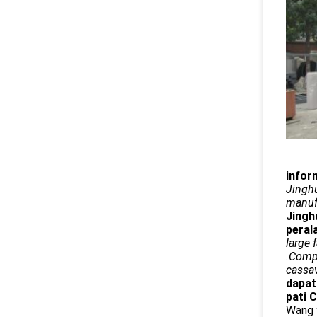
infor
Jinghu
manufa
Jingh
peral
large 
.Compa
cassav
dapat
pati C
Wang y