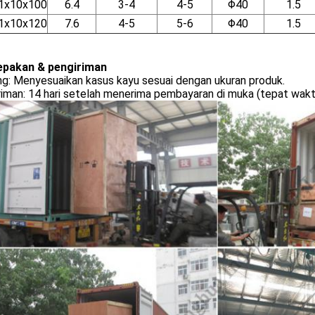
1x10x100
6.4
3-4
4-5
Φ40
1.5
1x10x120
7.6
4-5
5-6
Φ40
1.5
pakan & pengiriman
ng: Menyesuaikan kasus kayu sesuai dengan ukuran produk.
iman: 14 hari setelah menerima pembayaran di muka (tepat wakt