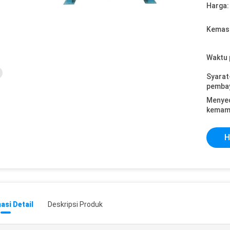
Harga:
Kemasa
Waktu 
Syarat
pemba
Menye
kemam
H
asi Detail
Deskripsi Produk