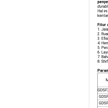
penye
durable
Hal in
kentan
Fitur
1. Jal
2. Rua
3. Efi
4. Hem
5. Pe
6. Lay
7. Bah
8. Shi
Param
M
GDSF
GDSF
GDSF