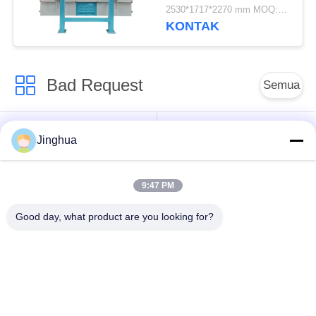
2530*1717*2270 mm MOQ:1 set
KONTAK
Bad Request
Semua
Peralatan Pengolah
Peralatan Pengolah
Jinghua
Tepung Singkong
Tepung Singkong
9:47 PM
mesin pengolah
Mesin Tepung Terigu
singkong
Good day, what product are you looking for?
Mesin Pembuat Pati
Mesin Pati Ubi Jalar
Jagung
Lini Produksi Tepung
Mesin Pembuat Pati