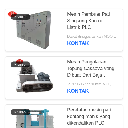
SITEMAP
Mesin Pembuat Pati
Singkong Kontrol
KEBIJAKAN
Listrik PLC
PRIVASI
Dapat dinegosiasikan MOQ:1 set
KONTAK
Mesin Pengolahan
Tepung Cassava yang
Dibuat Dari Baja
Berkualitas Tinggi
2530*1717*2270 mm MOQ:1 set
KONTAK
Peralatan mesin pati
kentang manis yang
dikendalikan PLC