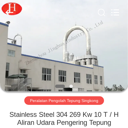
2026
Zhengzhou
Jinghua
Industry
Co.,Ltd..
All
Rights
Reserved.
RUMAH
PRODUK
VIDEO
PERTUNJUKAN
VR
Peralatan Pengolah Tepung Singkong
TENTANG
Stainless Steel 304 269 Kw 10 T / H
KAMI
Aliran Udara Pengering Tepung