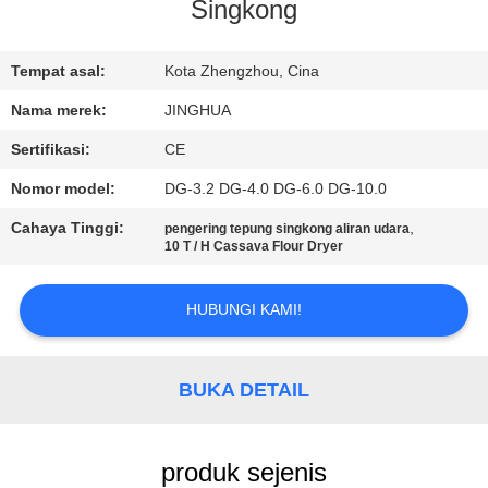
Singkong
TUR
PABRIK
Tempat asal:
Kota Zhengzhou, Cina
Nama merek:
JINGHUA
KONTROL
Sertifikasi:
CE
KUALITAS
Nomor model:
DG-3.2 DG-4.0 DG-6.0 DG-10.0
Cahaya Tinggi:
,
pengering tepung singkong aliran udara
HUBUNGI
10 T / H Cassava Flour Dryer
KAMI
HUBUNGI KAMI!
BERITA
BUKA DETAIL
PERMINTAAN
PENAWARAN
produk sejenis