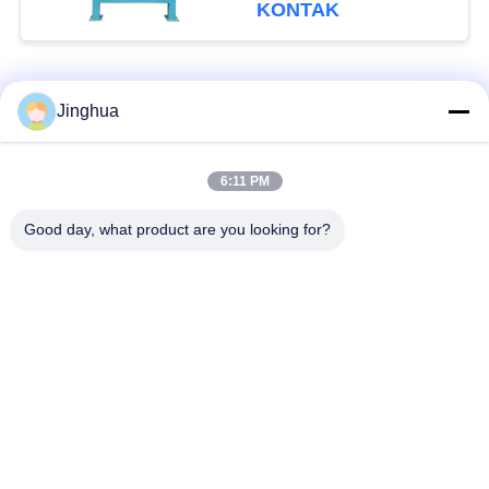
KONTAK
Bad Request
Semua
Jinghua
Peralatan Pengolah
Peralatan Pengolah
6:11 PM
Tepung Singkong
Tepung Singkong
Good day, what product are you looking for?
mesin pengolah
Mesin Tepung Terigu
singkong
Mesin Pembuat Pati
Mesin Pati Ubi Jalar
Jagung
Lini Produksi Tepung
Mesin Pembuat Pati
Jagung
Kentang