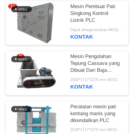
Mesin Pembuat Pati
SITEMAP
Singkong Kontrol
Listrik PLC
KEBIJAKAN
Dapat dinegosiasikan MOQ:1 set
KONTAK
PRIVASI
Mesin Pengolahan
Tepung Cassava yang
Dibuat Dari Baja
Berkualitas Tinggi
2530*1717*2270 mm MOQ:1 set
KONTAK
Peralatan mesin pati
kentang manis yang
dikendalikan PLC
2530*1717*2270 mm MOQ:1 set