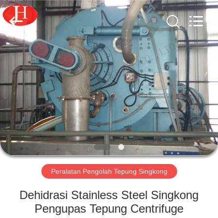
2026
Zhengzhou
Jinghua
Industry
Co.,Ltd..
All
Rights
Reserved.
RUMAH
PRODUK
VIDEO
PERTUNJUKAN
VR
Peralatan Pengolah Tepung Singkong
TENTANG
Dehidrasi Stainless Steel Singkong
KAMI
Pengupas Tepung Centrifuge