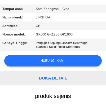
TUR
Tempat asal:
Kota Zhengzhou, Cina
PABRIK
Nama merek:
JINGHUA
Sertifikasi:
CE
KONTROL
Nomor model:
GK800 GK1250 GK1600
KUALITAS
Cahaya Tinggi:
,
Pengupas Tepung Cassava Centrifuge
Stainless Steel Peeler Centrifuge
HUBUNGI
KAMI
HUBUNGI KAMI!
BERITA
BUKA DETAIL
PERMINTAAN
produk sejenis
PENAWARAN