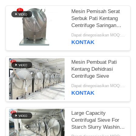
SITEMAP
Mesin Pemisah Serat
Serbuk Pati Kentang
Centrifuge Saringan
KEBIJAKAN
Multifungsi
Dapat dinegosiasikan MOQ:1 set
PRIVASI
KONTAK
Mesin Pembuat Pati
Kentang Dehidrasi
Centrifuge Sieve
Dapat dinegosiasikan MOQ:1 set
KONTAK
Large Capacity
Centrifugal Sieve For
Starch Slurry Washing
And