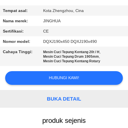
TUR
Tempat asal:
Kota Zhengzhou, Cina
PABRIK
Nama merek:
JINGHUA
Sertifikasi:
CE
KONTROL
Nomor model:
DQXJ190x450 DQXJ190x490
KUALITAS
Cahaya Tinggi:
,
Mesin Cuci Tepung Kentang 20t / H
,
Mesin Cuci Tepung Drum 1905mm
Mesin Cuci Tepung Kentang Rotary
HUBUNGI
KAMI
HUBUNGI KAMI!
BERITA
BUKA DETAIL
PERMINTAAN
PENAWARAN
produk sejenis