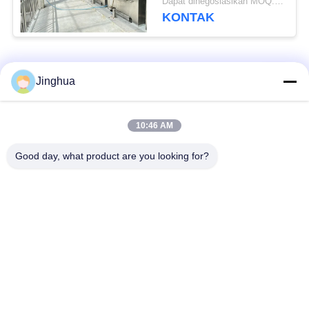
Dapat dinegosiasikan MOQ:1 Set
Dehydrationfunction
KONTAK
gtElInit() {var lib = new
google.translate.TranslateSer
'id', function () {});}
Bad Request
Semua
Jinghua
Peralatan Pengolah
Peralatan Pengolah
10:46 AM
Tepung Singkong
Tepung Singkong
Good day, what product are you looking for?
mesin pengolah
Mesin Tepung Terigu
singkong
Mesin Pembuat Pati
Mesin Pati Ubi Jalar
Jagung
Lini Produksi Tepung
Mesin Pembuat Pati
Jagung
Kentang