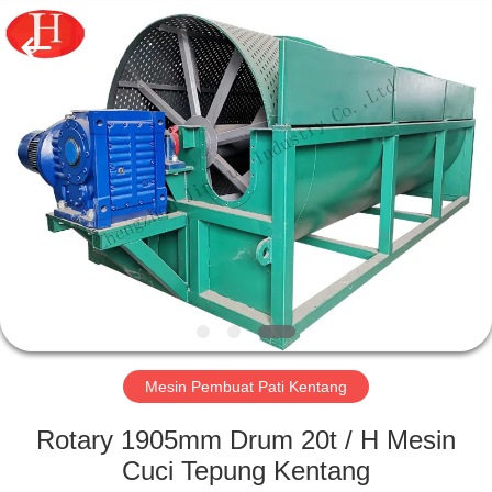
2026
Zhengzhou
Jinghua
Industry
Co.,Ltd..
All
Rights
Reserved.
RUMAH
PRODUK
VIDEO
PERTUNJUKAN
VR
Mesin Pembuat Pati Kentang
TENTANG
Rotary 1905mm Drum 20t / H Mesin
KAMI
Cuci Tepung Kentang