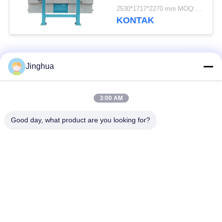
2530*1717*2270 mm MOQ:1 set
KONTAK
Bad Request
Semua
Jinghua
Peralatan Pengolah
Peralatan Pengolah
3:00 AM
Tepung Singkong
Tepung Singkong
Good day, what product are you looking for?
mesin pengolah
Mesin Tepung Terigu
singkong
Mesin Pembuat Pati
Mesin Pati Ubi Jalar
Jagung
Lini Produksi Tepung
Mesin Pembuat Pati