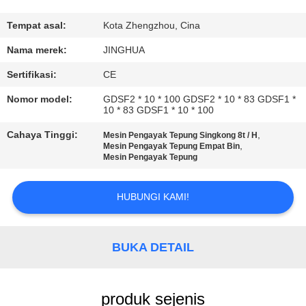
TUR
Tempat asal:
Kota Zhengzhou, Cina
PABRIK
Nama merek:
JINGHUA
Sertifikasi:
CE
KONTROL
Nomor model:
GDSF2 * 10 * 100 GDSF2 * 10 * 83 GDSF1 *
KUALITAS
10 * 83 GDSF1 * 10 * 100
Cahaya Tinggi:
,
Mesin Pengayak Tepung Singkong 8t / H
,
Mesin Pengayak Tepung Empat Bin
HUBUNGI
Mesin Pengayak Tepung
KAMI
HUBUNGI KAMI!
BERITA
BUKA DETAIL
PERMINTAAN
PENAWARAN
produk sejenis