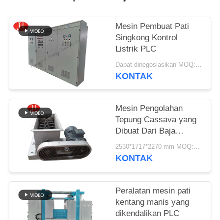
SITEMAP
Mesin Pembuat Pati
Singkong Kontrol
KEBIJAKAN
Listrik PLC
PRIVASI
Dapat dinegosiasikan MOQ:1 set
KONTAK
Mesin Pengolahan
Tepung Cassava yang
Dibuat Dari Baja
Berkualitas Tinggi
2530*1717*2270 mm MOQ:1 set
KONTAK
Peralatan mesin pati
kentang manis yang
dikendalikan PLC