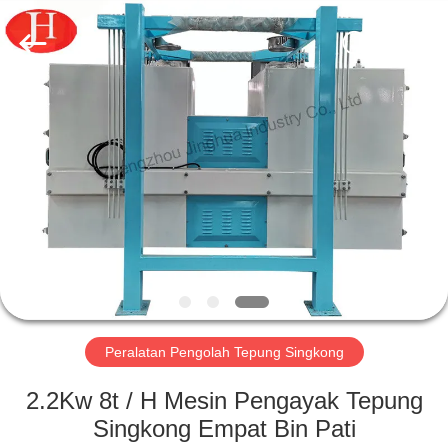
2026
Zhengzhou
Jinghua
Industry
Co.,Ltd..
All
Rights
Reserved.
RUMAH
PRODUK
VIDEO
PERTUNJUKAN
VR
Peralatan Pengolah Tepung Singkong
TENTANG
2.2Kw 8t / H Mesin Pengayak Tepung
KAMI
Singkong Empat Bin Pati