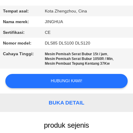
TUR
Tempat asal:
Kota Zhengzhou, Cina
PABRIK
Nama merek:
JINGHUA
Sertifikasi:
CE
KONTROL
Nomor model:
DLS85 DLS100 DLS120
KUALITAS
Cahaya Tinggi:
,
Mesin Pemisah Serat Bubur 15t / jam
,
Mesin Pemisah Serat Bubur 1050R / Min
Mesin Pembuat Tepung Kentang 37Kw
HUBUNGI
KAMI
HUBUNGI KAMI!
BERITA
BUKA DETAIL
PERMINTAAN
PENAWARAN
produk sejenis