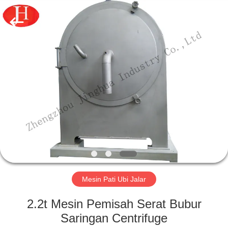
2026
Zhengzhou
Jinghua
Industry
Co.,Ltd..
All
Rights
Reserved.
RUMAH
PRODUK
VIDEO
PERTUNJUKAN
VR
Mesin Pati Ubi Jalar
TENTANG
2.2t Mesin Pemisah Serat Bubur
KAMI
Saringan Centrifuge