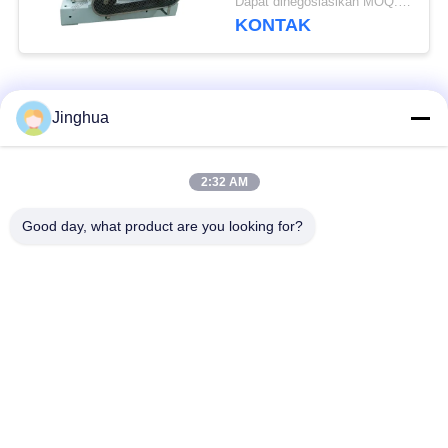
Dapat dinegosiasikan MOQ:1 Set
pengolahan kemasan
KONTAK
stainless steel
Bad Request
Semua
Jinghua
Peralatan Pengolah
Peralatan Pengolah
2:32 AM
Tepung Singkong
Tepung Singkong
Good day, what product are you looking for?
mesin pengolah
Mesin Tepung Terigu
singkong
Mesin Pembuat Pati
Mesin Pati Ubi Jalar
Jagung
Lini Produksi Tepung
Mesin Pembuat Pati
Jagung
Kentang