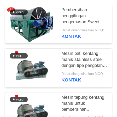
SITEMAP
Pembersihan
penggilingan
pengemasan Sweet
KEBIJAKAN
Potato Starch Machine
Dapat dinegosiasikan MOQ:1 set
PRIVASI
Sistem konsentrasi
KONTAK
stainless steel yang
cocok untuk
pembuatan pati
Mesin pati kentang
manis stainless steel
dengan tipe pengolahan
terus menerus dan
Dapat dinegosiasikan MOQ:1 Set
peralatan rasper
KONTAK
stainless steel
Mesin tepung kentang
manis untuk
pembersihan
penggilingan