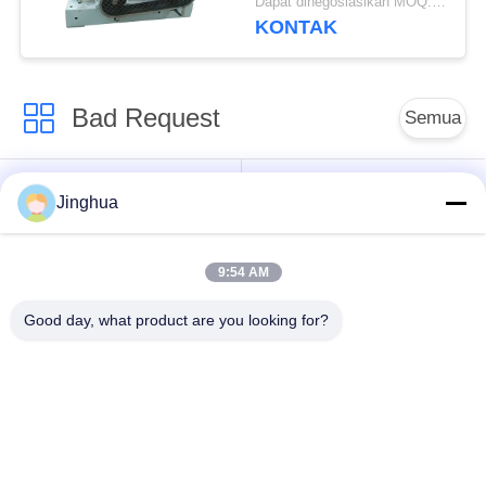
Dapat dinegosiasikan MOQ:1 Set
pengolahan kemasan
KONTAK
stainless steel
Bad Request
Semua
Peralatan Pengolah
Peralatan Pengolah
Jinghua
Tepung Singkong
Tepung Singkong
9:54 AM
mesin pengolah
Mesin Tepung Terigu
singkong
Good day, what product are you looking for?
Mesin Pembuat Pati
Mesin Pati Ubi Jalar
Jagung
Lini Produksi Tepung
Mesin Pembuat Pati
Jagung
Kentang