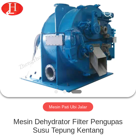
2026
Zhengzhou
Jinghua
Industry
Co.,Ltd..
All
Rights
Reserved.
RUMAH
PRODUK
VIDEO
PERTUNJUKAN
VR
Mesin Pati Ubi Jalar
TENTANG
Mesin Dehydrator Filter Pengupas
KAMI
Susu Tepung Kentang