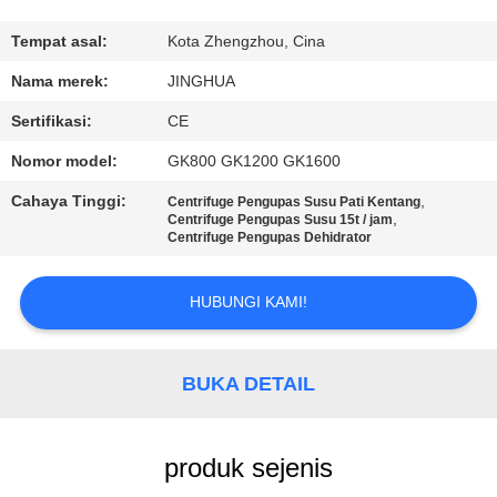
TUR
Tempat asal:
Kota Zhengzhou, Cina
PABRIK
Nama merek:
JINGHUA
Sertifikasi:
CE
KONTROL
Nomor model:
GK800 GK1200 GK1600
KUALITAS
Cahaya Tinggi:
,
Centrifuge Pengupas Susu Pati Kentang
,
Centrifuge Pengupas Susu 15t / jam
Centrifuge Pengupas Dehidrator
HUBUNGI
KAMI
HUBUNGI KAMI!
BERITA
BUKA DETAIL
PERMINTAAN
PENAWARAN
produk sejenis