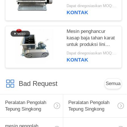
Tuber Mesin
Dapat dinegosiasikan MOQ:1 Set
penghancur
KONTAK
Mesin penghancur
kasap baja tahan karat
untuk produksi lini
pengolahan pati
Dapat dinegosiasikan MOQ:1 Set
KONTAK
Bad Request
Semua
Peralatan Pengolah
Peralatan Pengolah
Tepung Singkong
Tepung Singkong
mesin pengolah