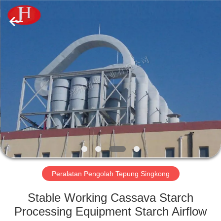
2026
Zhengzhou
Jinghua
Industry
Co.,Ltd..
All
Rights
Reserved.
RUMAH
PRODUK
VIDEO
PERTUNJUKAN
VR
Peralatan Pengolah Tepung Singkong
TENTANG
Stable Working Cassava Starch
KAMI
Processing Equipment Starch Airflow