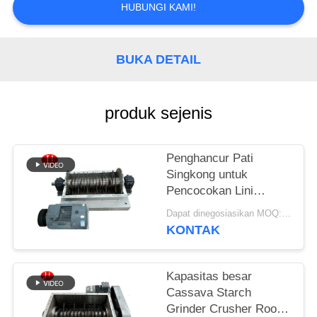
HUBUNGI KAMI!
SITEMAP
BUKA DETAIL
KEBIJAKAN
PRIVASI
produk sejenis
Penghancur Pati
Singkong untuk
Pencocokan Lini
Produksi Pati Lengkap
Dapat dinegosiasikan MOQ:1 Set
KONTAK
Kapasitas besar
Cassava Starch
Grinder Crusher Root