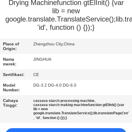
Drying Machinefunction gtElInit() {var
TUR
lib = new
google.translate.TranslateService();lib.tr
PABRIK
'id', function () {});}
KONTROL
Place of
Zhengzhou City,China
KUALITAS
Origin:
Nama
JINGHUA
merek:
HUBUNGI
Sertifikasi:
CE
KAMI
Model
DG-3.2 DG-4.0 DG-6.0
Number:
BERITA
Cahaya
,
cassava starch processing machine
Tinggi:
cassava starch making machinefunction gtElInit() {var
lib = new
PERMINTAAN
google.translate.TranslateService();lib.translatePage('en'
,
,
'id'
function () {});}
PENAWARAN