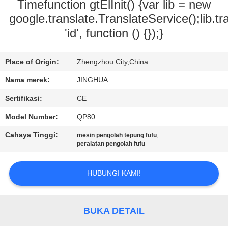
Timefunction gtElInit() {var lib = new
TUR
google.translate.TranslateService();lib.tr
'id', function () {});}
PABRIK
Place of Origin:
Zhengzhou City,China
KONTROL
Nama merek:
JINGHUA
KUALITAS
Sertifikasi:
CE
HUBUNGI
Model Number:
QP80
KAMI
Cahaya Tinggi:
,
mesin pengolah tepung fufu
peralatan pengolah fufu
BERITA
HUBUNGI KAMI!
PERMINTAAN
BUKA DETAIL
PENAWARAN