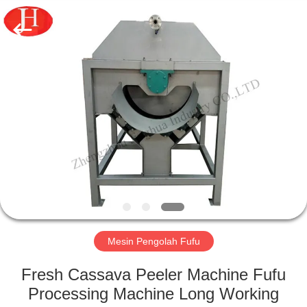
2026
Zhengzhou
Jinghua
Industry
Co.,Ltd..
All
Rights
Reserved.
RUMAH
PRODUK
VIDEO
PERTUNJUKAN
VR
Mesin Pengolah Fufu
TENTANG
Fresh Cassava Peeler Machine Fufu
KAMI
Processing Machine Long Working