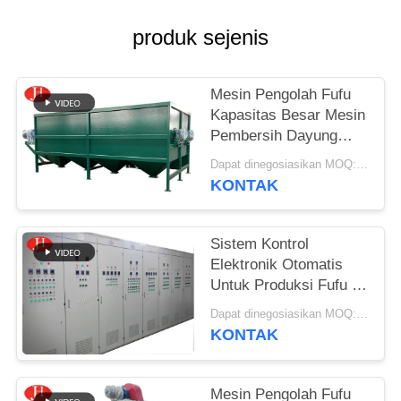
SITEMAP
produk sejenis
KEBIJAKAN
Mesin Pengolah Fufu
PRIVASI
Kapasitas Besar Mesin
Pembersih Dayung
Singkong
Dapat dinegosiasikan MOQ:1 Set
KONTAK
Sistem Kontrol
Elektronik Otomatis
Untuk Produksi Fufu /
Pembuatan Tepung
Dapat dinegosiasikan MOQ:1 Set
Singkong
KONTAK
Mesin Pengolah Fufu