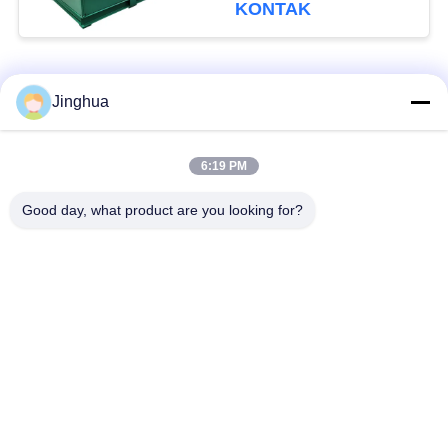
KONTAK
Bad Request
Semua
Jinghua
Peralatan Pengolah
Peralatan Pengolah
6:19 PM
Tepung Singkong
Tepung Singkong
Good day, what product are you looking for?
mesin pengolah
Mesin Tepung Terigu
singkong
Mesin Pembuat Pati
Mesin Pati Ubi Jalar
Jagung
Lini Produksi Tepung
Mesin Pembuat Pati
Jagung
Kentang