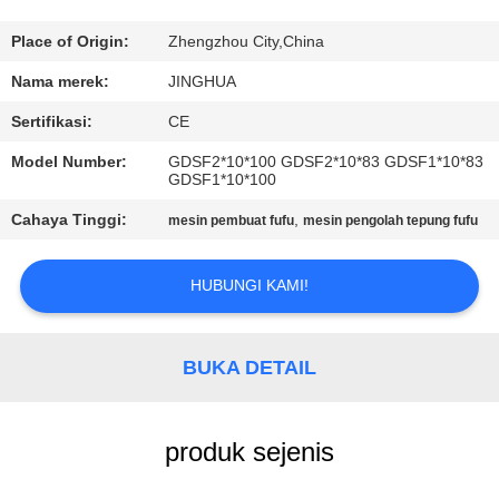
TUR
Place of Origin:
Zhengzhou City,China
PABRIK
Nama merek:
JINGHUA
Sertifikasi:
CE
KONTROL
Model Number:
GDSF2*10*100 GDSF2*10*83 GDSF1*10*83
KUALITAS
GDSF1*10*100
Cahaya Tinggi:
,
mesin pembuat fufu
mesin pengolah tepung fufu
HUBUNGI
KAMI
HUBUNGI KAMI!
BERITA
BUKA DETAIL
PERMINTAAN
produk sejenis
PENAWARAN