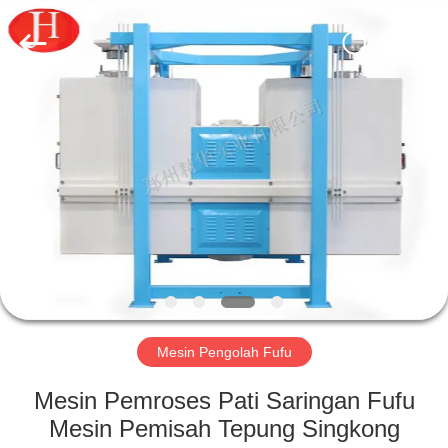
2026
Zhengzhou
Jinghua
Industry
Co.,Ltd..
All
Rights
Reserved.
RUMAH
PRODUK
VIDEO
PERTUNJUKAN
VR
Mesin Pengolah Fufu
TENTANG
Mesin Pemroses Pati Saringan Fufu
KAMI
Mesin Pemisah Tepung Singkong