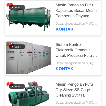
Mesin Pengolah Fufu
SITEMAP
Kapasitas Besar Mesin
Pembersih Dayung
Singkong
KEBIJAKAN
Dapat dinegosiasikan MOQ:1 Set
KONTAK
PRIVASI
Sistem Kontrol
Elektronik Otomatis
Untuk Produksi Fufu /
Pembuatan Tepung
Dapat dinegosiasikan MOQ:1 Set
Singkong
KONTAK
Mesin Pengolah Fufu
Dry Sieve SS Cage
Cleaning 25t / H.
Dapat dinegosiasikan MOQ:1 set