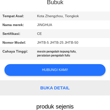
Bubuk
TUR
PABRIK
Tempat Asal:
Kota Zhengzhou, Tiongkok
Nama merek:
JINGHUA
KONTROL
Sertifikasi:
CE
KUALITAS
Nomor Model:
JHTB-5 JHTB-25 JHTB-50
Cahaya Tinggi:
,
mesin pengolah tepung fufu
HUBUNGI
peralatan pengolah fufu
KAMI
HUBUNGI KAMI!
BERITA
BUKA DETAIL
PERMINTAAN
PENAWARAN
produk sejenis