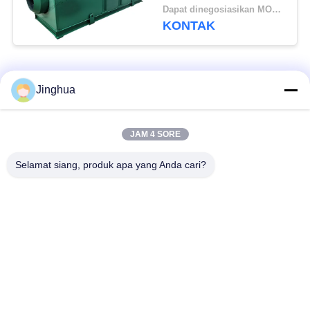
Dapat dinegosiasikan MOQ:1 set
KONTAK
Permintaan Buruk
Semua
Jinghua
Peralatan Pengolah
Peralatan Pengolah
JAM 4 SORE
Tepung Singkong
Tepung Singkong
Selamat siang, produk apa yang Anda cari?
mesin pengolah
Mesin Tepung
singkong
Terigu
Mesin Pembuat Pati
Mesin Pati Ubi Jalar
Jagung
Lini Produksi
Mesin Pembuat Pati