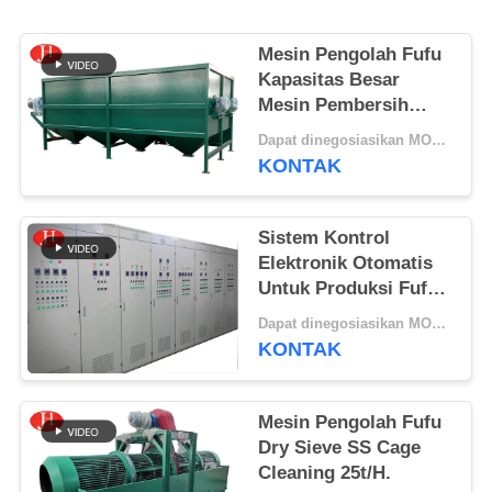
PETA
Mesin Pengolah Fufu
SITUS
Kapasitas Besar
Mesin Pembersih
Dayung Singkong
KEBIJAKAN
Dapat dinegosiasikan MOQ:1 Set
KONTAK
PRIVASI
Sistem Kontrol
Elektronik Otomatis
Untuk Produksi Fufu /
Pembuatan Tepung
Dapat dinegosiasikan MOQ:1 Set
Singkong
KONTAK
Mesin Pengolah Fufu
Dry Sieve SS Cage
Cleaning 25t/H.