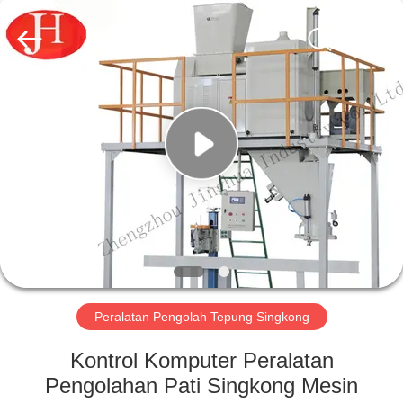
2026
Zhengzhou
Jinghua
Industry
Co.,Ltd..
All
Rights
Reserved.
RUMAH
PRODUK
VIDEO
PERTUNJUKAN
VR
Peralatan Pengolah Tepung Singkong
TENTANG
Kontrol Komputer Peralatan
KAMI
Pengolahan Pati Singkong Mesin