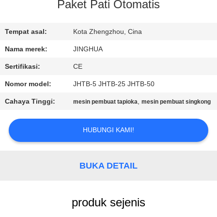
Paket Pati Otomatis
TUR
PABRIK
Tempat asal:
Kota Zhengzhou, Cina
Nama merek:
JINGHUA
KONTROL
Sertifikasi:
CE
KUALITAS
Nomor model:
JHTB-5 JHTB-25 JHTB-50
Cahaya Tinggi:
,
mesin pembuat tapioka
mesin pembuat singkong
HUBUNGI
KAMI
HUBUNGI KAMI!
BERITA
BUKA DETAIL
PERMINTAAN
produk sejenis
PENAWARAN