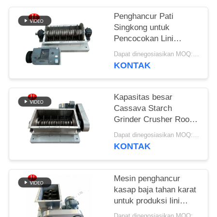
SITEMAP
Penghancur Pati
Singkong untuk
Pencocokan Lini
KEBIJAKAN
Produksi Pati Lengkap
Dapat dinegosiasikan MOQ:1 Set
PRIVASI
KONTAK
Kapasitas besar
Cassava Starch
Grinder Crusher Root
Tuber Mesin
Dapat dinegosiasikan MOQ:1 Set
penghancur
KONTAK
Mesin penghancur
kasap baja tahan karat
untuk produksi lini
pengolahan pati
Dapat dinegosiasikan MOQ:1 Set