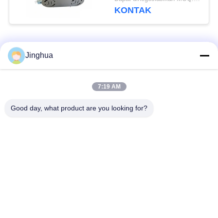
KONTAK
Bad Request
Semua
Jinghua
Peralatan Pengolah
Peralatan Pengolah
7:19 AM
Tepung Singkong
Tepung Singkong
Good day, what product are you looking for?
mesin pengolah
Mesin Tepung Terigu
singkong
Mesin Pembuat Pati
Mesin Pati Ubi Jalar
Jagung
Lini Produksi Tepung
Mesin Pembuat Pati
Jagung
Kentang