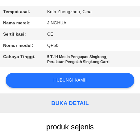
TUR
Tempat asal:
Kota Zhengzhou, Cina
PABRIK
Nama merek:
JINGHUA
Sertifikasi:
CE
KONTROL
Nomor model:
QP50
KUALITAS
Cahaya Tinggi:
,
5 T / H Mesin Pengupas Singkong
Peralatan Pengolah Singkong Garri
HUBUNGI
KAMI
HUBUNGI KAMI!
BERITA
BUKA DETAIL
PERMINTAAN
produk sejenis
PENAWARAN