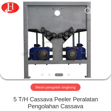
2026
Zhengzhou
Jinghua
Industry
Co.,Ltd..
All
Rights
Reserved.
RUMAH
PRODUK
VIDEO
PERTUNJUKAN
VR
Mesin pengolah singkong
TENTANG
5 T/H Cassava Peeler Peralatan
KAMI
Pengolahan Cassava