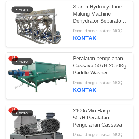
Starch Hydrocyclone
SITEMAP
Making Machine
Dehydrator Separator
Peralatan
KEBIJAKAN
Dapat dinegosiasikan MOQ:1 SET
KONTAK
PRIVASI
Peralatan pengolahan
Cassava 50t/H 2050Kg
Paddle Washer
Dapat dinegosiasikan MOQ:1 set
KONTAK
2100r/Min Rasper
50t/H Peralatan
Pengolahan Cassava
Dapat dinegosiasikan MOQ:1 set