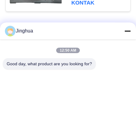
KONTAK
Bad Request
Semua
Jinghua
Peralatan Pengolah
Peralatan Pengolah
12:50 AM
Tepung Singkong
Tepung Singkong
Good day, what product are you looking for?
mesin pengolah
Mesin Tepung Terigu
singkong
Mesin Pembuat Pati
Mesin Pati Ubi Jalar
Jagung
Lini Produksi Tepung
Mesin Pembuat Pati
Jagung
Kentang