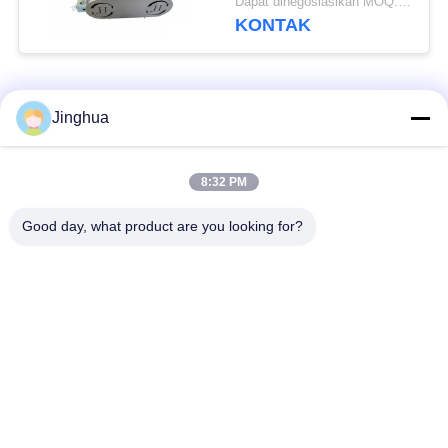
Dapat dinegosiasikan MOQ:1 Set
KONTAK
Bad Request
Semua
Jinghua
Peralatan Pengolah
Peralatan Pengolah
8:32 PM
Tepung Singkong
Tepung Singkong
Good day, what product are you looking for?
mesin pengolah
Mesin Tepung Terigu
singkong
Mesin Pembuat Pati
Mesin Pati Ubi Jalar
Jagung
Lini Produksi Tepung
Mesin Pembuat Pati
Jagung
Kentang