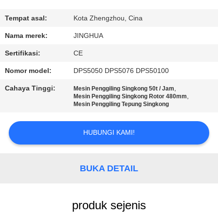
TUR
Tempat asal:
Kota Zhengzhou, Cina
PABRIK
Nama merek:
JINGHUA
Sertifikasi:
CE
KONTROL
Nomor model:
DPS5050 DPS5076 DPS50100
KUALITAS
Cahaya Tinggi:
,
Mesin Penggiling Singkong 50t / Jam
,
Mesin Penggiling Singkong Rotor 480mm
Mesin Penggiling Tepung Singkong
HUBUNGI
KAMI
HUBUNGI KAMI!
BERITA
BUKA DETAIL
PERMINTAAN
PENAWARAN
produk sejenis