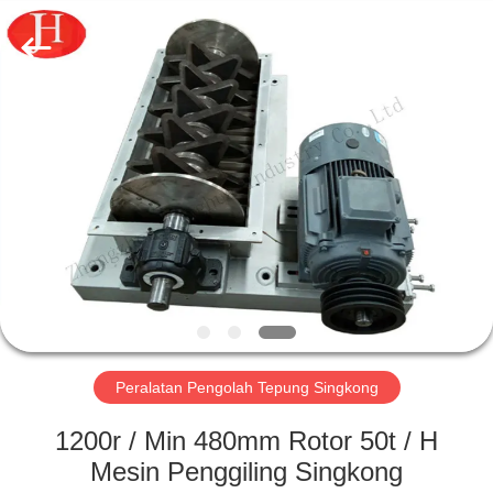
2026
Zhengzhou
Jinghua
Industry
Co.,Ltd..
All
Rights
Reserved.
RUMAH
PRODUK
VIDEO
PERTUNJUKAN
VR
Peralatan Pengolah Tepung Singkong
TENTANG
1200r / Min 480mm Rotor 50t / H
KAMI
Mesin Penggiling Singkong