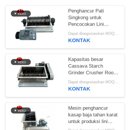
SITEMAP
Penghancur Pati
Singkong untuk
Pencocokan Lini
KEBIJAKAN
Produksi Pati Lengkap
Dapat dinegosiasikan MOQ:1 Set
PRIVASI
KONTAK
Kapasitas besar
Cassava Starch
Grinder Crusher Root
Tuber Mesin
Dapat dinegosiasikan MOQ:1 Set
penghancur
KONTAK
Mesin penghancur
kasap baja tahan karat
untuk produksi lini
pengolahan pati