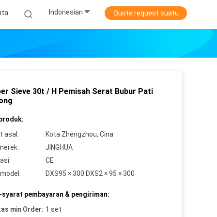
Indonesian
ita
Quote request suatu
ber Sieve 30t / H Pemisah Serat Bubur Pati
ong
 produk:
 asal:
Kota Zhengzhou, Cina
merek:
JINGHUA
asi:
CE
model:
DXS95 × 300 DXS2 × 95 × 300
-syarat pembayaran & pengiriman:
tas min Order:
1 set