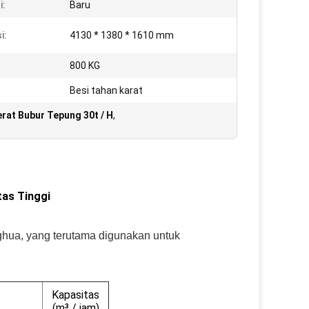
i:
Baru
i:
4130 * 1380 * 1610 mm
800 KG
Besi tahan karat
rat Bubur Tepung 30t / H
,
tas Tinggi
ghua, yang terutama digunakan untuk
Kapasitas
(m³ / jam)