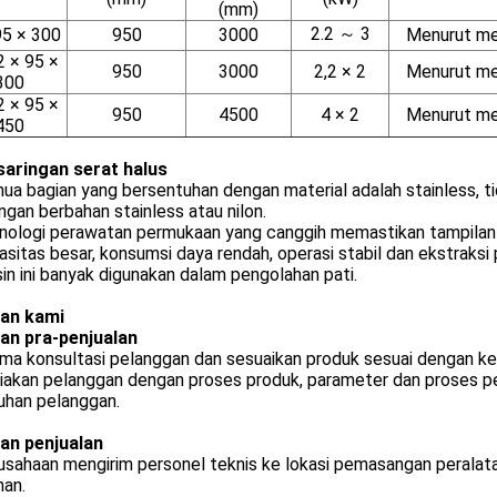
(mm)
2.2 ～ 3
5 × 300
950
3000
Menurut me
 × 95 ×
950
3000
2,2 × 2
Menurut me
300
 × 95 ×
950
4500
4 × 2
Menurut me
450
 saringan serat halus
ua bagian yang bersentuhan dengan material adalah stainless, ti
ingan berbahan stainless atau nilon.
knologi perawatan permukaan yang canggih memastikan tampilan 
asitas besar, konsumsi daya rendah, operasi stabil dan ekstraksi p
in ini banyak digunakan dalam pengolahan pati.
an kami
an pra-penjualan
ima konsultasi pelanggan dan sesuaikan produk sesuai dengan k
iakan pelanggan dengan proses produk, parameter dan proses per
uhan pelanggan.
an penjualan
usahaan mengirim personel teknis ke lokasi pemasangan peralat
han.