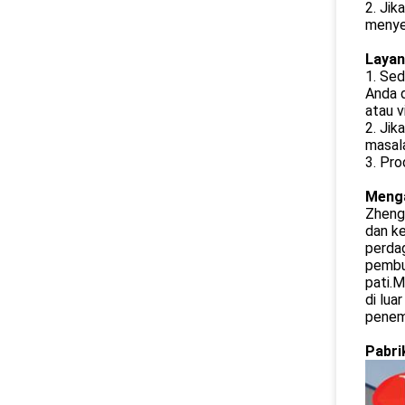
2. Jik
menye
Layan
1. Sed
Anda 
atau v
2. Jik
masal
3. Pro
Menga
Zhengz
dan ke
perdag
pembu
pati.M
di lua
penemu
Pabri