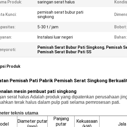
ama Produk:
saringan serat halus
Kondis
pemisah serat bubur pati
ta Kunci:
Dimens
singkong
pasitas:
5-30 t / jam
Bobot:
yanan:
Instalasi luar negeri
Bahan:
Pemisah Serat Bubur Pati Singkong
,
Pemisah Se
nyoroti:
Pemisah Serat Bubur Pati SS
psi Produk
atan Pemisah Pati Pabrik Pemisah Serat Singkong Berkuali
nalan mesin pembuat pati singkong
gan serat halus Adalah produk yang dipatenkan perusahaan jin
ahkan terak halus dalam pulp pati selama pemrosesan pati.
eter teknis utama
Panjang
Diameter putar
Kekuasaan
odel
putar
Jala
(mm)
(kW)