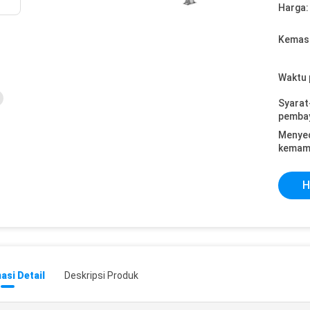
Harga:
Kemasa
Waktu 
Syarat
pemba
Menye
kemam
H
asi Detail
Deskripsi Produk