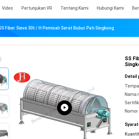
Video
Pertunjukan VR
Tentang Kami
Hubungi Kami
Ber
SS Fiber Sieve 30t / H Pemisah Serat Bubur Pati Singkong
SS Fi
Singk
Detail
Tempat
Nama 
Sertifik
Nomor 
Syarat
Kuanti