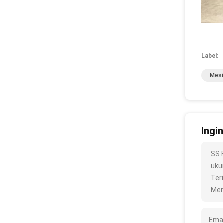
Label:
Mesi
Ingi
SS 
ukur
Ter
Men