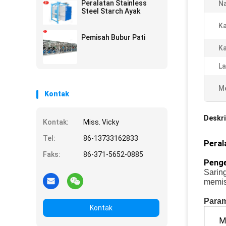
Peralatan Stainless
N
Steel Starch Ayak
Ka
Pemisah Bubur Pati
Ka
La
Me
Kontak
Deskri
Kontak:
Miss. Vicky
Tel:
86-13733162833
Peral
Faks:
86-371-5652-0885
Penge
Sarin
memis
Param
Kontak
M