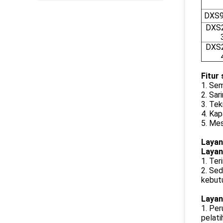
DXS9
DXS2
DXS2
Fitur
1. Sem
2. Sar
3. Te
4. Kap
5. Mes
Layan
Layan
1. Ter
2. Sed
kebut
Layan
1. Per
pelati