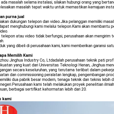
a ada masalah selama instalasi, silakan hubungi orang yang bert
lesaikan masalah tepat waktu untuk memastikan kemajuan instal
an purna jual
iakan dukungan telepon dan video.Jika pelanggan memiliki masal
dapat menghubungi kami melalui telepon.Kami akan membantu pe
ideo.
a telepon atau video tidak berfungsi, perusahaan akan mengirim 
ah.
duk yang dibeli di perusahaan kami, kami memberikan garansi sat
pa Memilih Kami
hou Jinghua Industry Co, Ltdadalah perusahaan teknik pati prof
kuatan yang kuat dari Universitas Teknologi Henan, Jinghua meng
angan secara keseluruhan, yang terutama terlibat dalam pekerjaa
atan dan commissioning peralatan lengkap, pengembangan produk
emiliki dua pabrik besar modern, tenaga teknik dan teknis lebih 
r negeri.Perusahaan kami telah melakukan proyek penelitian ilmiah
an, berbagai sertifikat kehormatan lebih dari 20.
k kami