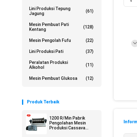
Lini Produksi Tepung
(61)
Jagung
Mesin Pembuat Pati
(128)
Kentang
Mesin Pengolah Fufu
(22)
Lini Produksi Pati
(37)
Peralatan Produksi
(11)
Alkohol
Mesin Pembuat Glukosa
(12)
Produk Terbaik
1200 R/Min Pabrik
Inform
Pengolahan Mesin
Produksi Cassava
Starch Crusher