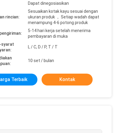
Dapat dinegosiasikan
Sesuaikan kotak kayu sesuai dengan
n rincian:
ukuran produk ， Setiap wadah dapat
menampung 4-6 potong produk
5-14 hari kerja setelah menerima
pengiriman:
pembayaran di muka
-syarat
L / C, D / P, T / T
yaran:
diakan
10 set / bulan
puan:
arga Terbaik
Kontak