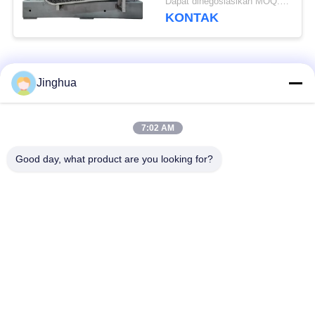
Dapat dinegosiasikan MOQ:1 set
KONTAK
Bad Request
Semua
Jinghua
Peralatan Pengolah
Peralatan Pengolah
7:02 AM
Tepung Singkong
Tepung Singkong
Good day, what product are you looking for?
mesin pengolah
Mesin Tepung Terigu
singkong
Mesin Pembuat Pati
Mesin Pati Ubi Jalar
Jagung
Lini Produksi Tepung
Mesin Pembuat Pati
Jagung
Kentang