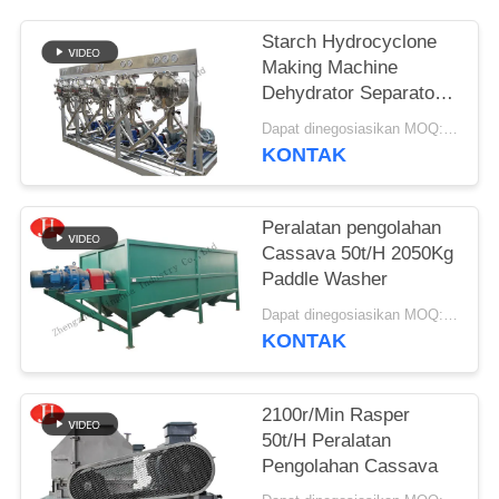
SITEMAP
Starch Hydrocyclone
Making Machine
Dehydrator Separator
KEBIJAKAN
Peralatan
Dapat dinegosiasikan MOQ:1 SET
PRIVASI
KONTAK
Peralatan pengolahan
Cassava 50t/H 2050Kg
Paddle Washer
Dapat dinegosiasikan MOQ:1 set
KONTAK
2100r/Min Rasper
50t/H Peralatan
Pengolahan Cassava