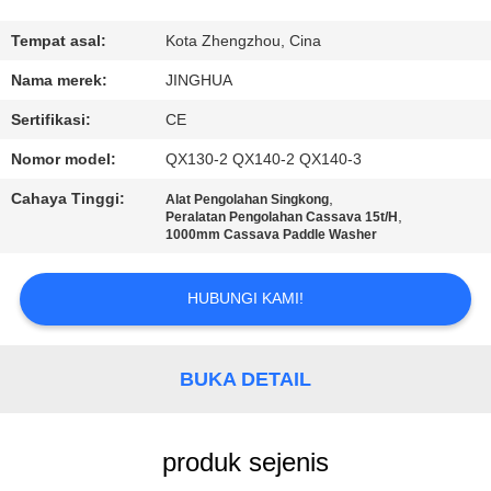
TUR
Tempat asal:
Kota Zhengzhou, Cina
PABRIK
Nama merek:
JINGHUA
Sertifikasi:
CE
KONTROL
Nomor model:
QX130-2 QX140-2 QX140-3
KUALITAS
Cahaya Tinggi:
,
Alat Pengolahan Singkong
,
Peralatan Pengolahan Cassava 15t/H
1000mm Cassava Paddle Washer
HUBUNGI
KAMI
HUBUNGI KAMI!
BERITA
BUKA DETAIL
PERMINTAAN
PENAWARAN
produk sejenis