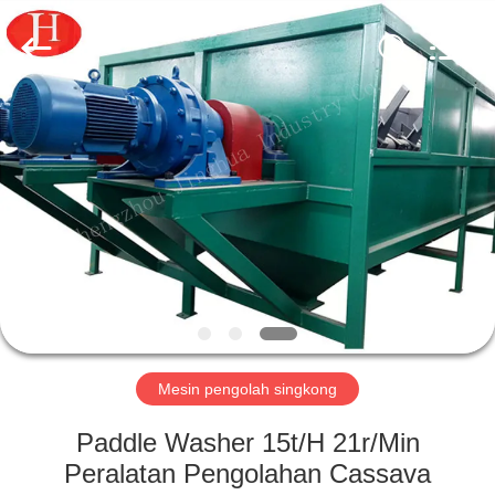
2026
Zhengzhou
Jinghua
Industry
Co.,Ltd..
All
Rights
Reserved.
RUMAH
PRODUK
VIDEO
PERTUNJUKAN
VR
Mesin pengolah singkong
TENTANG
Paddle Washer 15t/H 21r/Min
KAMI
Peralatan Pengolahan Cassava