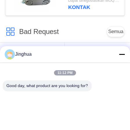
Dapat dinegosiasikan MOQ:1 Set
KONTAK
Bad Request
Semua
Peralatan Pengolah
Peralatan Pengolah
Jinghua
Tepung Singkong
Tepung Singkong
11:12 PM
mesin pengolah
Mesin Tepung Terigu
singkong
Good day, what product are you looking for?
Mesin Pembuat Pati
Mesin Pati Ubi Jalar
Jagung
Lini Produksi Tepung
Mesin Pembuat Pati
Jagung
Kentang