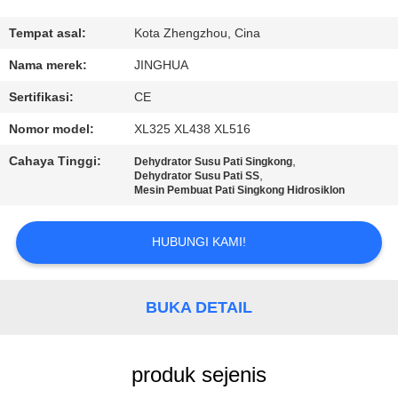
TUR
Tempat asal:
Kota Zhengzhou, Cina
PABRIK
Nama merek:
JINGHUA
Sertifikasi:
CE
KONTROL
Nomor model:
XL325 XL438 XL516
KUALITAS
Cahaya Tinggi:
,
Dehydrator Susu Pati Singkong
,
Dehydrator Susu Pati SS
Mesin Pembuat Pati Singkong Hidrosiklon
HUBUNGI
KAMI
HUBUNGI KAMI!
BERITA
BUKA DETAIL
PERMINTAAN
PENAWARAN
produk sejenis