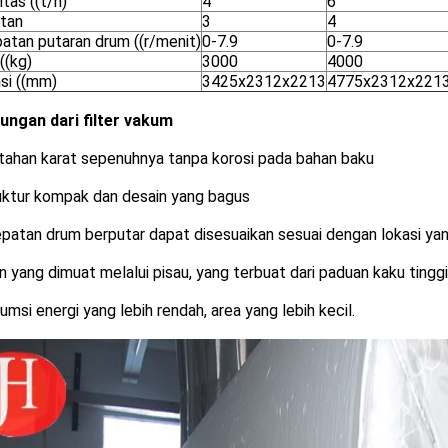
tas ((t/h)
4
6
tan
3
4
atan putaran drum ((r/menit)
0-7.9
0-7.9
((kg)
3000
4000
si ((mm)
3425x2312x2213
4775x2312x221
ungan dari filter vakum
tahan karat sepenuhnya tanpa korosi pada bahan baku
ruktur kompak dan desain yang bagus
patan drum berputar dapat disesuaikan sesuai dengan lokasi ya
 yang dimuat melalui pisau, yang terbuat dari paduan kaku tinggi
msi energi yang lebih rendah, area yang lebih kecil.