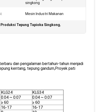
singkong
i:
Mesin Industri Makanan
i Produksi Tepung Tapioka Singkong
,
terbaru dan pengalaman bertahun-tahun menjadi
tepung kentang, tepung gandum,Proyek pati
KLG24
KLG34
0.04 ~ 0.07
0.04 ~ 0.07
≥ 60
≥ 60
16-17
16-17