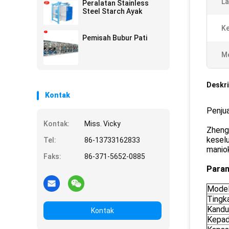
La
Peralatan Stainless
Steel Starch Ayak
K
Pemisah Bubur Pati
Me
Deskri
Kontak
Penjua
Kontak:
Miss. Vicky
Zheng
kesel
Tel:
86-13733162833
maniok
Faks:
86-371-5652-0885
Param
Mode
Tingk
Kandu
Kontak
Kepad