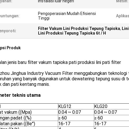
yanan:
instalasi luar negeri
Mesin:
Pengoperasian Mudah Efisiensi
euntungan:
Aplikas
Tinggi
Filter Vakum Lini Produksi Tepung Tapioka
,
Lin
nyoroti:
Lini Produksi Tepung Tapioka 6t / H
psi Produk
lan jenis baru filter vakum tapioka pati produksi lini pati filter
zhou Jinghua Industry Vacuum Filter menggabungkan teknologi 
uruhan yang banyak digunakan untuk dewatering tepung susu di 
 dan pati kentang manis.
eter teknis utama
l
KLG12
KLG20
at vakum ((Mpa)
0.04 ~ 0.07
0.04 ~ 0.07
ngan padat ((%)
≥ 60
≥ 60
atan pakan ((Be°)
16-17
16-17