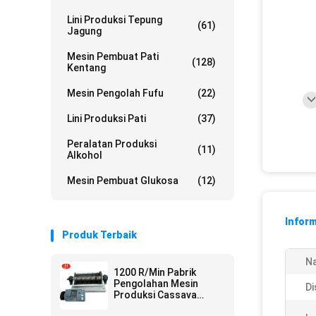
Lini Produksi Tepung
(61)
Jagung
Mesin Pembuat Pati
(128)
Kentang
Mesin Pengolah Fufu
(22)
Lini Produksi Pati
(37)
Peralatan Produksi
(11)
Alkohol
Mesin Pembuat Glukosa
(12)
Inform
Produk Terbaik
N
1200 R/Min Pabrik
Pengolahan Mesin
Di
Produksi Cassava
Starch Crusher