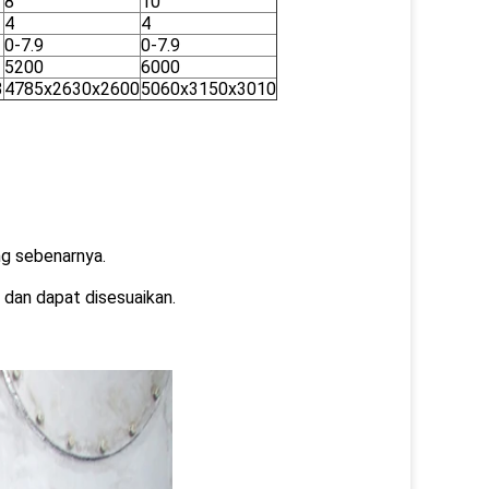
8
10
4
4
0-7.9
0-7.9
5200
6000
3
4785x2630x2600
5060x3150x3010
ng sebenarnya.
 dan dapat disesuaikan.