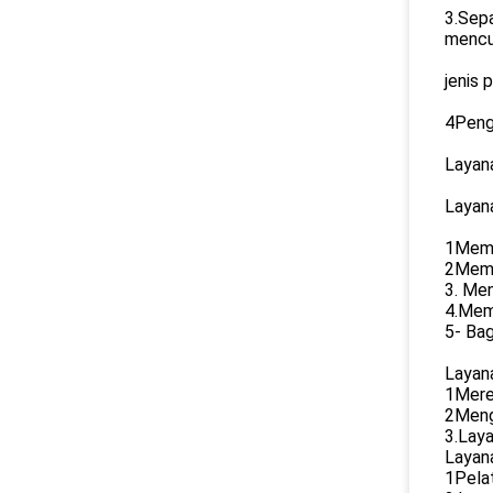
3.Sepa
mencu
jenis 
4Peng
Layan
Layana
1Mempe
2Memi
3. Men
4.Memb
5- Bag
Layan
1Mere
2Meng
3.Lay
Layana
1Pelat