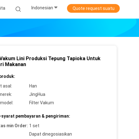
Indonesian
ita
Quote request suatu
r Vakum Lini Produksi Tepung Tapioka Untuk
tri Makanan
 produk:
 asal:
Han
merek:
JingHua
model:
Filter Vakum
-syarat pembayaran & pengiriman:
tas min Order:
1 set
Dapat dinegosiasikan