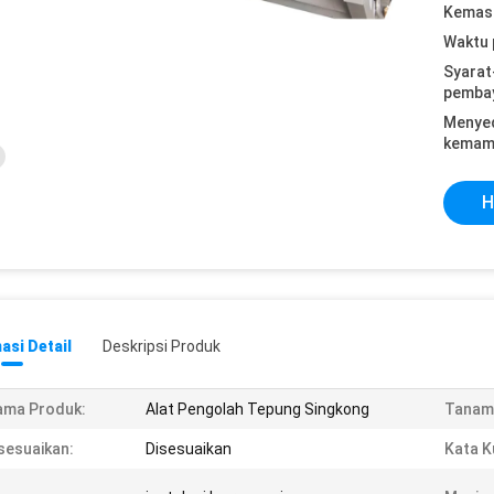
Kemasa
Waktu 
Syarat
pemba
Menye
kemam
H
asi Detail
Deskripsi Produk
ama Produk:
Alat Pengolah Tepung Singkong
Tanam
sesuaikan:
Disesuaikan
Kata K