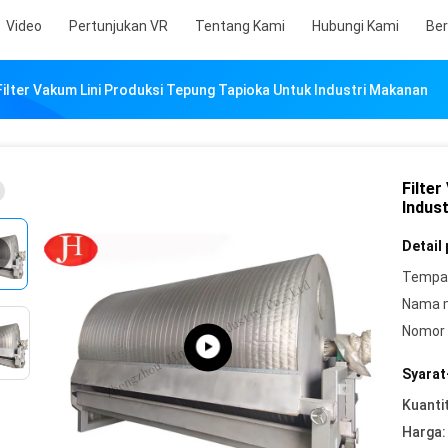
Video
Pertunjukan VR
Tentang Kami
Hubungi Kami
Ber
Filter Vakum Lini Produksi Tepung Tapioka Untuk Industri Makanan
Filte
Indus
Detail
Tempat
Nama 
Nomor 
Syarat
Kuanti
Harga: