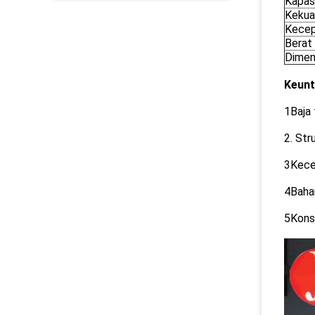
Kapasi
Kekua
Kecep
Berat 
Dimen
Keunt
1Baja 
2. St
3Kece
4Bahan
5Konsu