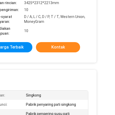
n rincian:
3425*2312*2213mm
pengiriman:
10
-syarat
D / A, L / C, D / P, T / T, Western Union,
yaran:
MoneyGram
diakan
10
puan:
arga Terbaik
Kontak
an:
Singkong
unci:
Pabrik penyaring pati singkong
Pabrik pengering susu pati